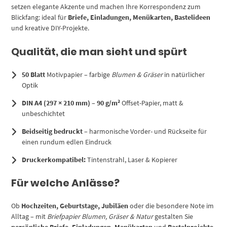
setzen elegante Akzente und machen Ihre Korrespondenz zum
Blickfang: ideal für
Briefe, Einladungen, Menükarten, Bastelideen
und kreative DIY-Projekte.
Qualität, die man sieht und spürt
50 Blatt
Motivpapier – farbige
Blumen & Gräser
in natürlicher
Optik
DIN A4 (297 × 210 mm)
–
90 g/m²
Offset-Papier, matt &
unbeschichtet
Beidseitig bedruckt
– harmonische Vorder- und Rückseite für
einen rundum edlen Eindruck
Druckerkompatibel:
Tintenstrahl, Laser & Kopierer
Für welche Anlässe?
Ob
Hochzeiten, Geburtstage, Jubiläen
oder die besondere Note im
Alltag – mit
Briefpapier Blumen, Gräser & Natur
gestalten Sie
persönliche Briefe, Einladungen, Menükarten
und
Bastelprojekte