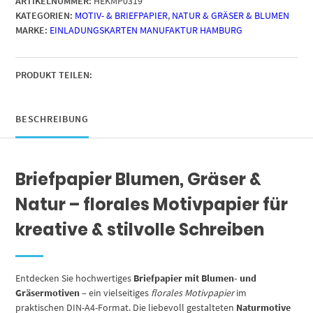
ARTIKELNUMMER:
HEKMP0319
A4
KATEGORIEN:
MOTIV- & BRIEFPAPIER
,
NATUR & GRÄSER & BLUMEN
|
MARKE:
EINLADUNGSKARTEN MANUFAKTUR HAMBURG
Pastell
Pop
Blumen
Lilie
PRODUKT TEILEN:
|
Motivpapier
|
BESCHREIBUNG
edles
Design
Papier
Briefpapier Blumen, Gräser &
|
beidseitig
Natur – florales Motivpapier für
bedruckt
|
kreative & stilvolle Schreiben
Bastelpapier
|
90
Entdecken Sie hochwertiges
Briefpapier mit Blumen- und
g/m²
Gräsermotiven
– ein vielseitiges
florales Motivpapier
im
Menge
praktischen DIN-A4-Format. Die liebevoll gestalteten
Naturmotive