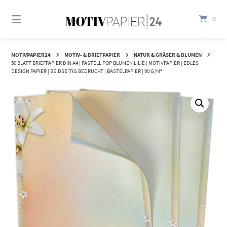
Springen
Sie
0
zum
Inhalt
MOTIVPAPIER24
MOTIV- & BRIEFPAPIER
NATUR & GRÄSER & BLUMEN
50 BLATT BRIEFPAPIER DIN A4 | PASTELL POP BLUMEN LILIE | MOTIVPAPIER | EDLES
DESIGN PAPIER | BEIDSEITIG BEDRUCKT | BASTELPAPIER | 90 G/M²