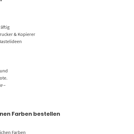
äftig
Drucker & Kopierer
Bastelideen
 und
ote.
te
–
enen Farben bestellen
lichen Farben