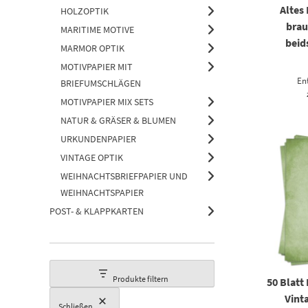
Altes
HOLZOPTIK
brau
MARITIME MOTIVE
beid
MARMOR OPTIK
MOTIVPAPIER MIT
En
BRIEFUMSCHLÄGEN
MOTIVPAPIER MIX SETS
NATUR & GRÄSER & BLUMEN
URKUNDENPAPIER
VINTAGE OPTIK
WEIHNACHTSBRIEFPAPIER UND
WEIHNACHTSPAPIER
POST- & KLAPPKARTEN
Produkte filtern
50 Blatt
Vint
Schließen