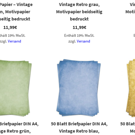
 Papier – Vintage
Vintage Retro grau,
Vi
n, Motivpapier
Motivpapier beidseitig
Moti
seitig bedruckt
bedruckt
11,99
€
11,99
€
thält 19% MwSt.
Enthält 19% MwSt.
zzgl.
Versand
zzgl.
Versand
 Briefpapier DIN A4,
50 Blatt Briefpapier DIN A4,
50 Blat
age Retro grün,
Vintage Retro blau,
Mo