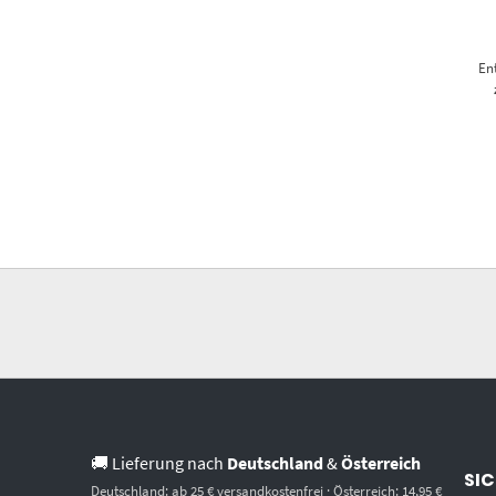
En
🚚 Lieferung nach
Deutschland
&
Österreich
SIC
Deutschland: ab 25 € versandkostenfrei · Österreich: 14,95 €