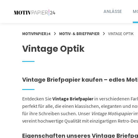
Springen
Sie
ANLÄSSE
MO
zum
Inhalt
MOTIVPAPIER24
MOTIV- & BRIEFPAPIER
VINTAGE OPTIK
Vintage Optik
Vintage Briefpapier kaufen – edles Mo
Entdecken Sie
Vintage Briefpapier
in verschiedenen Far
perfekt für alle, die einen klassischen, eleganten und n
für ihre Schreiben suchen. Unser
Vintage Motivpapier
im
vereint hochwertige Qualität mit einzigartigen Retro-Des
Eigenschaften unseres Vintage Briefpa