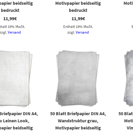
apier beidseitig
Motivpapier beidseitig
Moti
bedruckt
bedruckt
11,99
€
11,99
€
thält 19% MwSt.
Enthält 19% MwSt.
zzgl.
Versand
zzgl.
Versand
 Briefpapier DIN A4,
50 Blatt Briefpapier DIN A4,
50 Blat
v Leinen Look,
Wandstruktur grau,
Mot
apier beidseitig
Motivpapier beidseitig
Vi