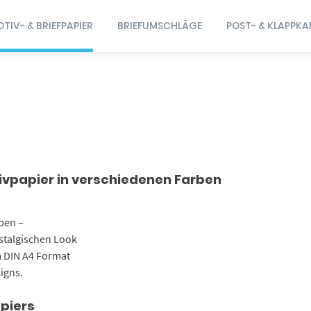
TIV- & BRIEFPAPIER
BRIEFUMSCHLÄGE
POST- & KLAPPKA
tivpapier in verschiedenen Farben
ben –
ostalgischen Look
 DIN A4 Format
igns.
piers