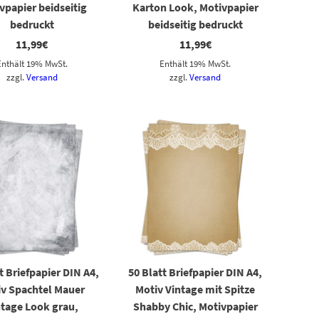
vpapier beidseitig
Karton Look, Motivpapier
bedruckt
beidseitig bedruckt
11,99
€
11,99
€
Enthält 19% MwSt.
Enthält 19% MwSt.
zzgl.
Versand
zzgl.
Versand
t Briefpapier DIN A4,
50 Blatt Briefpapier DIN A4,
iv Spachtel Mauer
Motiv Vintage mit Spitze
ntage Look grau,
Shabby Chic, Motivpapier