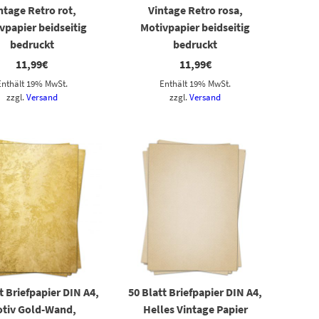
ntage Retro rot,
Vintage Retro rosa,
vpapier beidseitig
Motivpapier beidseitig
bedruckt
bedruckt
11,99
€
11,99
€
Enthält 19% MwSt.
Enthält 19% MwSt.
zzgl.
Versand
zzgl.
Versand
t Briefpapier DIN A4,
50 Blatt Briefpapier DIN A4,
tiv Gold-Wand,
Helles Vintage Papier