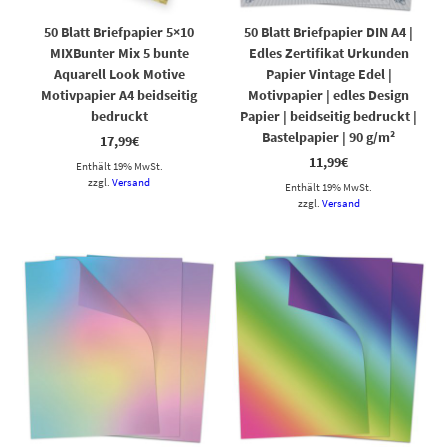
50 Blatt Briefpapier 5×10
50 Blatt Briefpapier DIN A4 |
MIXBunter Mix 5 bunte
Edles Zertifikat Urkunden
Aquarell Look Motive
Papier Vintage Edel |
Motivpapier A4 beidseitig
Motivpapier | edles Design
bedruckt
Papier | beidseitig bedruckt |
Bastelpapier | 90 g/m²
17,99
€
11,99
€
Enthält 19% MwSt.
zzgl.
Versand
Enthält 19% MwSt.
zzgl.
Versand