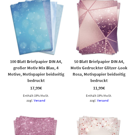
100 Blatt Briefpapier DIN A4,
50 Blatt Briefpapier DIN A4,
großer Motiv Mix Blau, 4
Motiv Gedruckter Glitzer-Look
Motive, Motivpapier beidseitig
Rosa, Motivpapier beidseitig
bedruckt
bedruckt
17,99
€
11,99
€
Enthält 19% MwSt.
Enthält 19% MwSt.
zzgl.
Versand
zzgl.
Versand