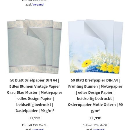
zzgl.
Versand
50 Blatt Briefpapier DIN A4 |
50 Blatt Briefpapier DIN A4 |
Edles Blumen Vintage Papier
Frühling Blumen | Motivpapier
Grau Blau Muster | Motivpapier
| edles Design Papier |
| edles Design Papier |
beidseitig bedruckt |
beidseitig bedruckt |
Osternpapier Motiv Ostern | 90
Bastelpapier | 90 g/m²
g/m²
11,99
€
11,99
€
Enthält 19% MwSt.
Enthält 19% MwSt.
zzgl.
Versand
zzgl.
Versand