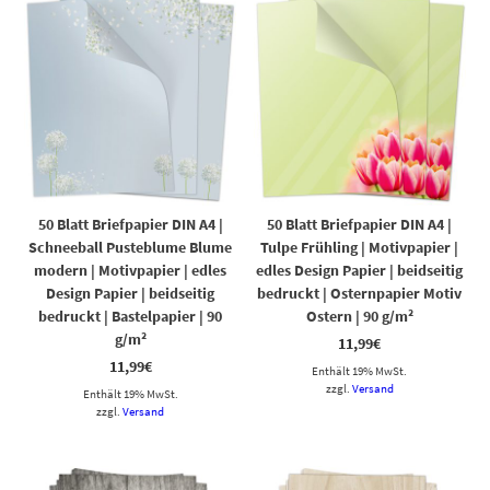
50 Blatt Briefpapier DIN A4 |
50 Blatt Briefpapier DIN A4 |
Schneeball Pusteblume Blume
Tulpe Frühling | Motivpapier |
modern | Motivpapier | edles
edles Design Papier | beidseitig
Design Papier | beidseitig
bedruckt | Osternpapier Motiv
bedruckt | Bastelpapier | 90
Ostern | 90 g/m²
g/m²
11,99
€
11,99
€
Enthält 19% MwSt.
zzgl.
Versand
Enthält 19% MwSt.
zzgl.
Versand