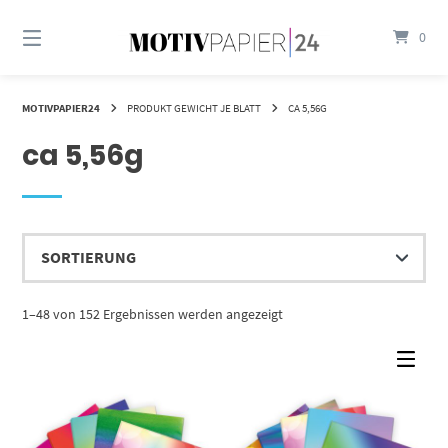
Springen
Sie
0
zum
Inhalt
MOTIVPAPIER24
PRODUKT GEWICHT JE BLATT
CA 5,56G
ca 5,56g
1–48 von 152 Ergebnissen werden angezeigt