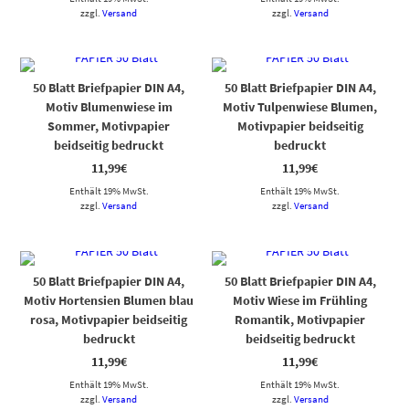
zzgl.
Versand
zzgl.
Versand
50 Blatt Briefpapier DIN A4,
50 Blatt Briefpapier DIN A4,
Motiv Blumenwiese im
Motiv Tulpenwiese Blumen,
Sommer, Motivpapier
Motivpapier beidseitig
beidseitig bedruckt
bedruckt
11,99
€
11,99
€
Enthält 19% MwSt.
Enthält 19% MwSt.
zzgl.
Versand
zzgl.
Versand
50 Blatt Briefpapier DIN A4,
50 Blatt Briefpapier DIN A4,
Motiv Hortensien Blumen blau
Motiv Wiese im Frühling
rosa, Motivpapier beidseitig
Romantik, Motivpapier
bedruckt
beidseitig bedruckt
11,99
€
11,99
€
Enthält 19% MwSt.
Enthält 19% MwSt.
zzgl.
Versand
zzgl.
Versand