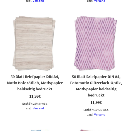
zzgl.
Versand
zzgl.
Versand
50 Blatt Briefpapier DIN A4,
50 Blatt Briefpapier DIN A4,
Motiv Holz rötlich, Motivpapier
Fotomotiv Glitzerlack-Optik,
beidseitig bedruckt
Motivpapier beidseitig
bedruckt
11,99
€
11,99
€
Enthält 19% MwSt.
zzgl.
Versand
Enthält 19% MwSt.
zzgl.
Versand