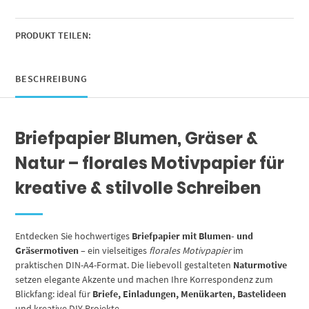
im
Frühling
Romantik,
PRODUKT TEILEN:
Motivpapier
beidseitig
bedruckt
BESCHREIBUNG
Menge
Briefpapier Blumen, Gräser &
Natur – florales Motivpapier für
kreative & stilvolle Schreiben
Entdecken Sie hochwertiges
Briefpapier mit Blumen- und
Gräsermotiven
– ein vielseitiges
florales Motivpapier
im
praktischen DIN-A4-Format. Die liebevoll gestalteten
Naturmotive
setzen elegante Akzente und machen Ihre Korrespondenz zum
Blickfang: ideal für
Briefe, Einladungen, Menükarten, Bastelideen
und kreative DIY-Projekte.