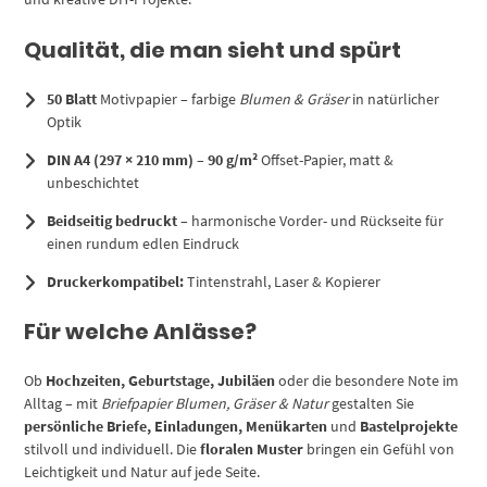
Qualität, die man sieht und spürt
50 Blatt
Motivpapier – farbige
Blumen & Gräser
in natürlicher
Optik
DIN A4 (297 × 210 mm)
–
90 g/m²
Offset-Papier, matt &
unbeschichtet
Beidseitig bedruckt
– harmonische Vorder- und Rückseite für
einen rundum edlen Eindruck
Druckerkompatibel:
Tintenstrahl, Laser & Kopierer
Für welche Anlässe?
Ob
Hochzeiten, Geburtstage, Jubiläen
oder die besondere Note im
Alltag – mit
Briefpapier Blumen, Gräser & Natur
gestalten Sie
persönliche Briefe, Einladungen, Menükarten
und
Bastelprojekte
stilvoll und individuell. Die
floralen Muster
bringen ein Gefühl von
Leichtigkeit und Natur auf jede Seite.