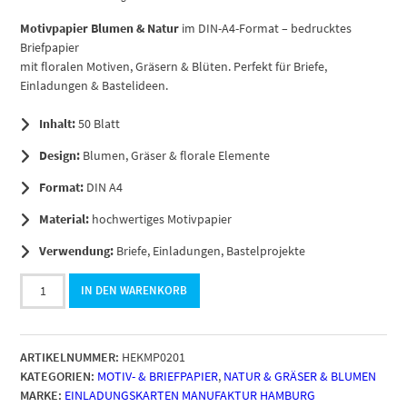
Motivpapier Blumen & Natur
im DIN-A4-Format – bedrucktes
Briefpapier
mit floralen Motiven, Gräsern & Blüten. Perfekt für Briefe,
Einladungen & Bastelideen.
Inhalt:
50 Blatt
Design:
Blumen, Gräser & florale Elemente
Format:
DIN A4
Material:
hochwertiges Motivpapier
Verwendung:
Briefe, Einladungen, Bastelprojekte
50
IN DEN WARENKORB
Blatt
Briefpapier
DIN
ARTIKELNUMMER:
HEKMP0201
A4,
KATEGORIEN:
MOTIV- & BRIEFPAPIER
,
NATUR & GRÄSER & BLUMEN
Motiv
MARKE:
EINLADUNGSKARTEN MANUFAKTUR HAMBURG
Wiese