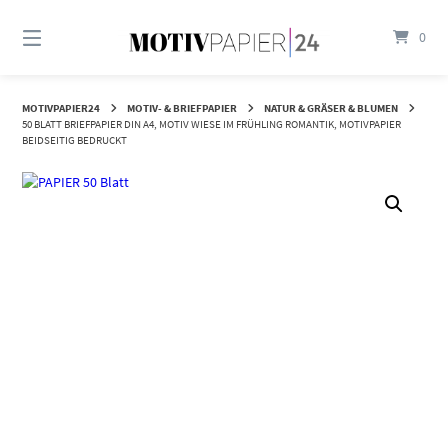
Springen
Sie
0
zum
Inhalt
MOTIVPAPIER24
MOTIV- & BRIEFPAPIER
NATUR & GRÄSER & BLUMEN
50 BLATT BRIEFPAPIER DIN A4, MOTIV WIESE IM FRÜHLING ROMANTIK, MOTIVPAPIER
BEIDSEITIG BEDRUCKT