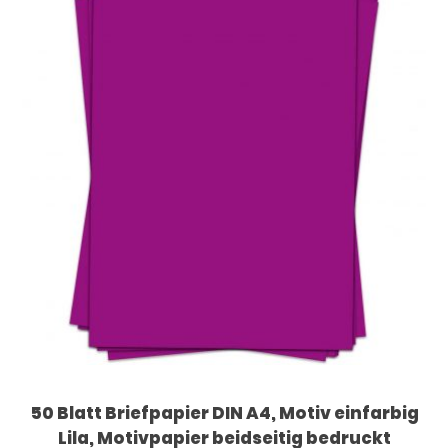
50 Blatt Briefpapier DIN A4, Motiv einfarbig
Lila, Motivpapier beidseitig bedruckt