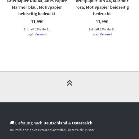
Briefpapier DIN A4, Altes Papier
Briefpapier DIN A4, Marmor
Marmor blau, Motivpapier
rosa, Motivpapier beidseitig
beidseitig bedruckt
bedruckt
11,99
€
11,99
€
Enthält 19% MwSt.
Enthält 19% MwSt.
zzgl.
Versand
zzgl.
Versand
🚚 Lieferung nach
Deutschland
&
Österreich
Deutschland: ab 25 € versandkostenfrei · Österreich: 14,95 €