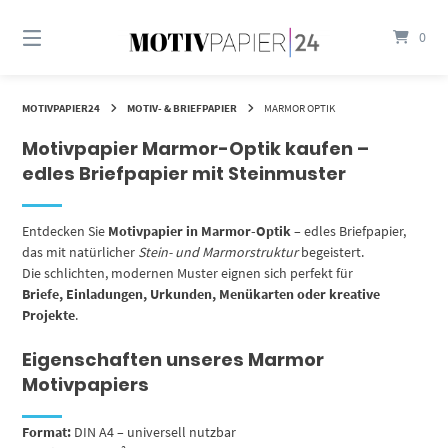
Springen
Sie
0
zum
Inhalt
MOTIVPAPIER24
MOTIV- & BRIEFPAPIER
MARMOR OPTIK
Motivpapier Marmor-Optik kaufen –
edles Briefpapier mit Steinmuster
Entdecken Sie
Motivpapier in Marmor-Optik
– edles Briefpapier,
das mit natürlicher
Stein- und Marmorstruktur
begeistert.
Die schlichten, modernen Muster eignen sich perfekt für
Briefe, Einladungen, Urkunden, Menükarten oder kreative
Projekte
.
Eigenschaften unseres Marmor
Motivpapiers
Format:
DIN A4 – universell nutzbar