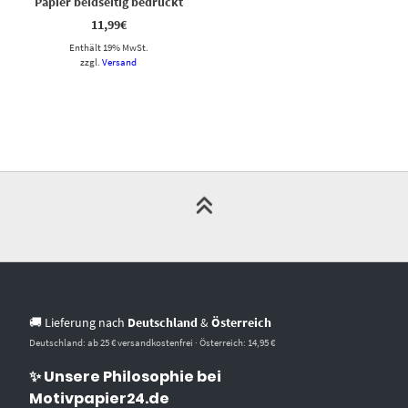
Papier beidseitig bedruckt
11,99
€
Enthält 19% MwSt.
zzgl.
Versand
🚚 Lieferung nach
Deutschland
&
Österreich
Deutschland: ab 25 € versandkostenfrei · Österreich: 14,95 €
✨ Unsere Philosophie bei
Motivpapier24.de