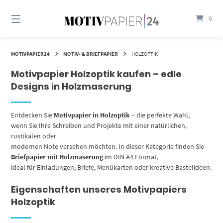
Springen
Sie
0
zum
Inhalt
MOTIVPAPIER24
MOTIV- & BRIEFPAPIER
HOLZOPTIK
Motivpapier Holzoptik kaufen – edle
Designs in Holzmaserung
Entdecken Sie
Motivpapier in Holzoptik
– die perfekte Wahl,
wenn Sie Ihre Schreiben und Projekte mit einer natürlichen,
rustikalen oder
modernen Note versehen möchten. In dieser Kategorie finden Sie
Briefpapier mit Holzmaserung
im DIN A4 Format,
ideal für Einladungen, Briefe, Menükarten oder kreative Bastelideen.
Eigenschaften unseres Motivpapiers
Holzoptik