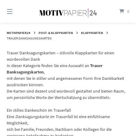
Springen
Sie
0
zum
Inhalt
MOTIVPAPIER24
POST- & KLAPPKARTEN
KLAPPKARTEN
TRAUER DANKSAGUNGSKARTEN
Trauer Danksagungskarten – stilvolle Klappkarten für einen
würdevollen Dank
In dieser Kategorie finden Sie eine Auswahl an
Trauer
Danksagungskarten
,
mit denen Sie in stiller und angemessener Form Ihre Dankbarkeit
ausdrücken können.
Die Karten sind dezent und würdevoll gestaltet und bieten Raum,
um persönliche Worte der Wertschätzung zu übermitteln.
Ein stilles Dankeschön im Trauerfall
Eine
Danksagungskarte im Trauerfall
ist eine einfühlsame
Möglichkeit,
sich bei Familie, Freunden, Nachbarn oder Kollegen für die
erwiesene Anteilnahme zu bedanken.