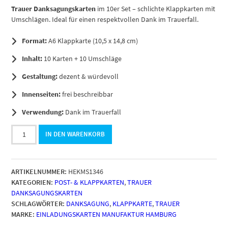
Trauer Danksagungskarten
im 10er Set – schlichte Klappkarten mit
Umschlägen. Ideal für einen respektvollen Dank im Trauerfall.
Format:
A6 Klappkarte (10,5 x 14,8 cm)
Inhalt:
10 Karten + 10 Umschläge
Gestaltung:
dezent & würdevoll
Innenseiten:
frei beschreibbar
Verwendung:
Dank im Trauerfall
10
IN DEN WARENKORB
x
Trauer
Danksagungskarten
ARTIKELNUMMER:
HEKMS1346
Klappkarten
KATEGORIEN:
POST- & KLAPPKARTEN
,
TRAUER
mit
DANKSAGUNGSKARTEN
Umschlag
SCHLAGWÖRTER:
DANKSAGUNG
,
KLAPPKARTE
,
TRAUER
DIN
MARKE:
EINLADUNGSKARTEN MANUFAKTUR HAMBURG
A6,
Trauerkarten