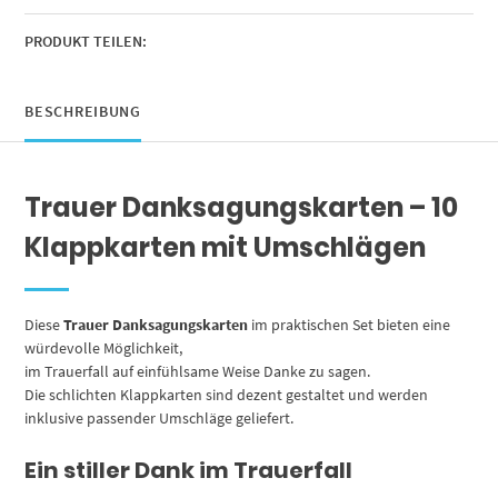
Striche
Edel
PRODUKT TEILEN:
Herzlichen
Dank,
Danke
BESCHREIBUNG
Sagen
nach
Beerdigung,
Trauer Danksagungskarten – 10
Trauerfall
Menge
Klappkarten mit Umschlägen
Diese
Trauer Danksagungskarten
im praktischen Set bieten eine
würdevolle Möglichkeit,
im Trauerfall auf einfühlsame Weise Danke zu sagen.
Die schlichten Klappkarten sind dezent gestaltet und werden
inklusive passender Umschläge geliefert.
Ein stiller Dank im Trauerfall