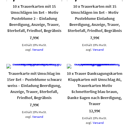
10 x Trauerkarten mit 15
10 x Trauerkarten mit 15
Umschlägen im Set – Motiv
Umschlägen im Set – Motiv
Pusteblume 2 – Einladung
Pusteblume Einladung
Beerdigung, Anzeige, Trauer,
Beerdigung, Anzeige, Trauer,
Sterbefall, Friedhof, Begräbnis
Sterbefall, Friedhof, Begräbnis
7,99
€
7,99
€
Enthält 19% MwSt.
Enthält 19% MwSt.
zzgl.
Versand
zzgl.
Versand
Trauerkarte mit Umschlag im
10 x Trauer Danksagungskarten
15er Set – Pusteblume schwarz
Klappkarten mit Umschlag A6,
weiss – Einladung Beerdigung,
Trauerkarten Motiv
Anzeige, Trauer, Sterbefall,
Schmetterling blau braun,
Friedhof, Begräbnis
Danke Sagen nach Beerdigung,
Trauer
7,99
€
12,99
€
Enthält 19% MwSt.
zzgl.
Versand
Enthält 19% MwSt.
zzgl.
Versand