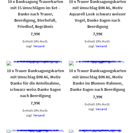
10 x Danksagung Trauerkarten
10 x Trauer Danksagungskarten
mit 15 Umschlägen im Set –
mit Umschlag DIN A6, Motiv
Danke nach Trauer,
Aquarell Look schwarz weisser
Beerdigung, Sterbefall,
Vogel, Danke Sagen nach
Friedhof, Begräbnis
Beerdigung
7,99
€
7,99
€
Enthält 19% MwSt.
Enthält 19% MwSt.
zzgl.
Versand
zzgl.
Versand
10 x Trauer Danksagungskarten
10 x Trauer Danksagungskarten
mit Umschlag DIN A6, Motiv
mit Umschlag DIN A6, Motiv
Danke für die Anteilnahme,
Danke im Blumen-Rahmen,
schwarz-weiss Danke Sagen
Danke Sagen nach Beerdigung
nach Beerdigung
7,99
€
7,99
€
Enthält 19% MwSt.
zzgl.
Versand
Enthält 19% MwSt.
zzgl.
Versand