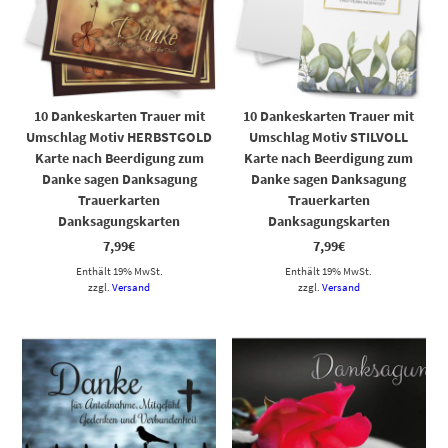
10 Dankeskarten Trauer mit
10 Dankeskarten Trauer mit
Umschlag Motiv HERBSTGOLD
Umschlag Motiv STILVOLL
Karte nach Beerdigung zum
Karte nach Beerdigung zum
Danke sagen Danksagung
Danke sagen Danksagung
Trauerkarten
Trauerkarten
Danksagungskarten
Danksagungskarten
7,99
€
7,99
€
Enthält 19% MwSt.
Enthält 19% MwSt.
zzgl.
Versand
zzgl.
Versand