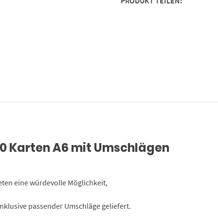
PRODUKT TEILEN:
Einladung
Beerdigung,
Anzeige,
Trauer,
Sterbefall,
Friedhof,
Begräbnis
Menge
0 Karten A6 mit Umschlägen
eten eine würdevolle Möglichkeit,
inklusive passender Umschläge geliefert.