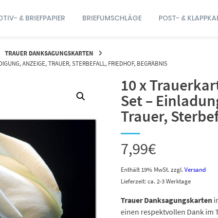
TIV- & BRIEFPAPIER
BRIEFUMSCHLÄGE
POST- & KLAPPKA
TRAUER DANKSAGUNGSKARTEN
IGUNG, ANZEIGE, TRAUER, STERBEFALL, FRIEDHOF, BEGRÄBNIS
10 x Trauerka
Set – Einladun
Trauer, Sterbef
7,99
€
Enthält 19% MwSt.
zzgl.
Versand
Lieferzeit: ca. 2-3 Werktage
Trauer Danksagungskarten
i
einen respektvollen Dank im T