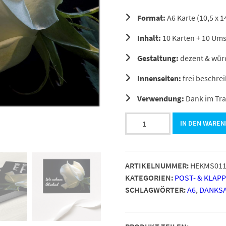
Format:
A6 Karte (10,5 x 1
Inhalt:
10 Karten + 10 Um
Gestaltung:
dezent & wür
Innenseiten:
frei beschre
Verwendung:
Dank im Tra
10
IN DEN WARE
x
Trauerkarten
mit
ARTIKELNUMMER:
HEKMS011
15
KATEGORIEN:
POST- & KLAP
Umschlägen
SCHLAGWÖRTER:
A6
,
DANKS
im
Set
-