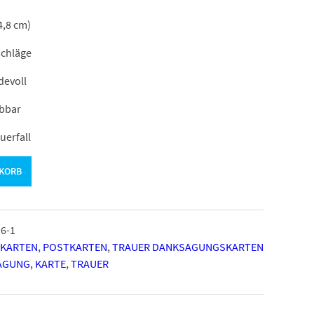
4,8 cm)
schläge
devoll
ibbar
uerfall
NKORB
6-1
PKARTEN
,
POSTKARTEN
,
TRAUER DANKSAGUNGSKARTEN
AGUNG
,
KARTE
,
TRAUER