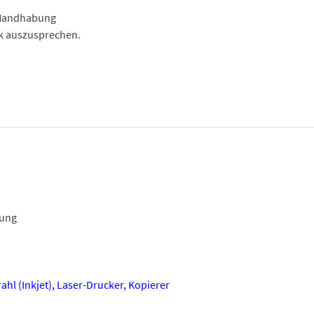
r Handhabung
nk auszusprechen.
ung
ahl (Inkjet), Laser-Drucker, Kopierer