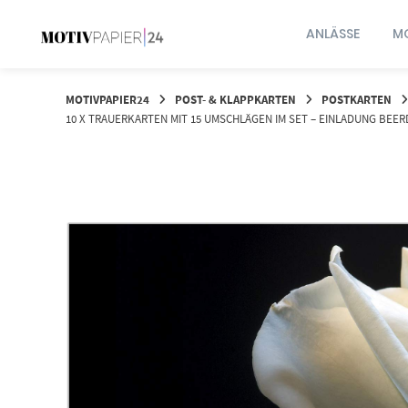
Springen
Sie
ANLÄSSE
MO
zum
Inhalt
MOTIVPAPIER24
POST- & KLAPPKARTEN
POSTKARTEN
10 X TRAUERKARTEN MIT 15 UMSCHLÄGEN IM SET – EINLADUNG BEERD