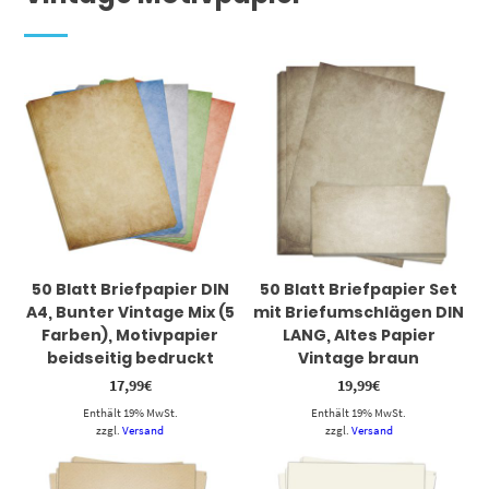
50 Blatt Briefpapier DIN
50 Blatt Briefpapier Set
A4, Bunter Vintage Mix (5
mit Briefumschlägen DIN
Farben), Motivpapier
LANG, Altes Papier
beidseitig bedruckt
Vintage braun
17,99
€
19,99
€
Enthält 19% MwSt.
Enthält 19% MwSt.
zzgl.
Versand
zzgl.
Versand