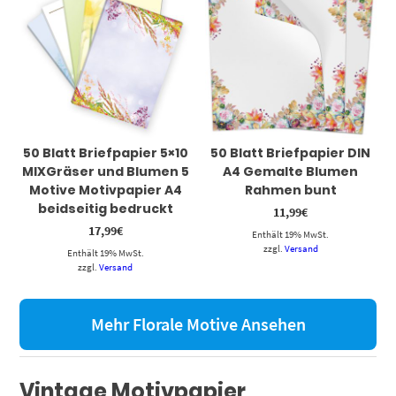
50 Blatt Briefpapier 5×10
50 Blatt Briefpapier DIN
MIXGräser und Blumen 5
A4 Gemalte Blumen
Motive Motivpapier A4
Rahmen bunt
beidseitig bedruckt
11,99
€
17,99
€
Enthält 19% MwSt.
zzgl.
Versand
Enthält 19% MwSt.
zzgl.
Versand
Mehr Florale Motive Ansehen
Vintage Motivpapier