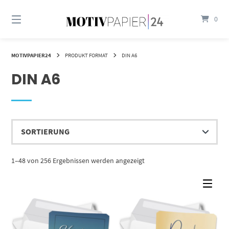
Springen
Sie
0
zum
Inhalt
MOTIVPAPIER24
PRODUKT FORMAT
DIN A6
DIN A6
1–48 von 256 Ergebnissen werden angezeigt