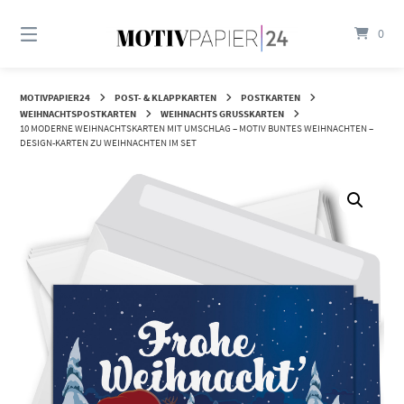
Springen
Sie
0
zum
Inhalt
MOTIVPAPIER24
POST- & KLAPPKARTEN
POSTKARTEN
WEIHNACHTSPOSTKARTEN
WEIHNACHTS GRUSSKARTEN
10 MODERNE WEIHNACHTSKARTEN MIT UMSCHLAG – MOTIV BUNTES WEIHNACHTEN –
DESIGN-KARTEN ZU WEIHNACHTEN IM SET