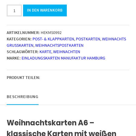
10
IN DEN WARENKORB
moderne
Weihnachtskarten
mit
ARTIKELNUMMER:
HEKMS0992
Umschlag
KATEGORIEN:
POST- & KLAPPKARTEN
,
POSTKARTEN
,
WEIHNACHTS
-
GRUSSKARTEN
,
WEIHNACHTSPOSTKARTEN
Motiv
SCHLAGWÖRTER:
KARTE
,
WEIHNACHTEN
Buntes
MARKE:
EINLADUNGSKARTEN MANUFAKTUR HAMBURG
Weihnachten
-
Design-
Karten
PRODUKT TEILEN:
zu
Weihnachten
im
BESCHREIBUNG
Set
Menge
Weihnachtskarten A6 –
klassische Karten mit weißen