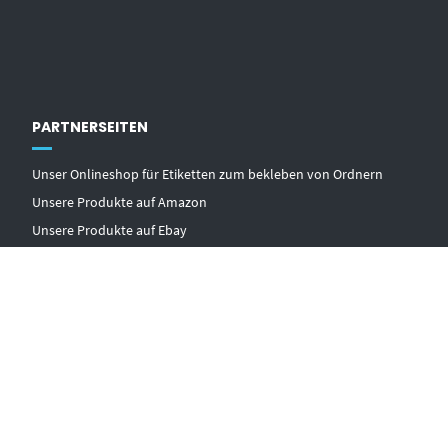
PARTNERSEITEN
Unser Onlineshop für Etiketten zum bekleben von Ordnern
Unsere Produkte auf Amazon
Unsere Produkte auf Ebay
© 2026 MOTIVPAPIER24.DE – ALLE RECHTE VORBEHALTEN ❤️
AGB
IMPRESSUM
DATENSCHUTZ
ZAHLUNGSINFORMATIONEN
WIDERRUF
A. VERSANDKOSTEN UND -INFORMATIONEN:
VERTRAG WIDERRUFEN