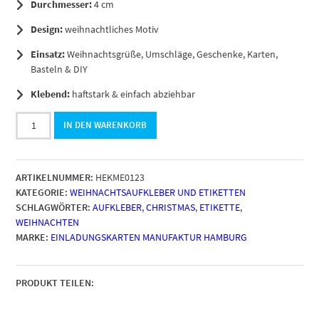
Durchmesser:
4 cm
Design:
weihnachtliches Motiv
Einsatz:
Weihnachtsgrüße, Umschläge, Geschenke, Karten,
Basteln & DIY
Klebend:
haftstark & einfach abziehbar
48
IN DEN WARENKORB
Weihnachtsaufkleber
Schneemann
Vintage
ARTIKELNUMMER:
HEKME0123
-
KATEGORIE:
WEIHNACHTSAUFKLEBER UND ETIKETTEN
für
SCHLAGWÖRTER:
AUFKLEBER
,
CHRISTMAS
,
ETIKETTE
,
Geschenke
WEIHNACHTEN
zu
MARKE:
EINLADUNGSKARTEN MANUFAKTUR HAMBURG
Weihnachten
/
Sticker
/
PRODUKT TEILEN:
Aufkleber
/