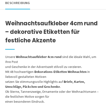
Etiketten
BESCHREIBUNG
/
Geschenkaufkleber
rund
Weihnachtsaufkleber 4cm rund
/
Set
– dekorative Etiketten für
Menge
festliche Akzente
Unsere
Weihnachtsaufkleber 4cm rund
sind die ideale Wahl, um
Ihre Post
und Geschenke in der Adventszeit stilvoll zu verzieren.
Mit 48 hochwertigen
Dekorations-Etiketten Weihnachten
in
liebevoll gestalteten Motiven
setzen Sie stimmungsvolle Highlights auf
Briefe, Karten,
Umschläge, Päckchen und Geschenke
.
Ob Sterne, Tannenzweige, Ornamente oder der Weihnachtsmann –
die festlichen Motive sorgen für
einen besonderen Eindruck.