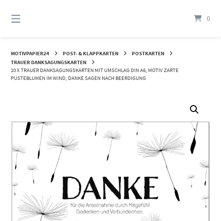
Springen
Sie
0
zum
Inhalt
MOTIVPAPIER24
POST- & KLAPPKARTEN
POSTKARTEN
TRAUER DANKSAGUNGSKARTEN
10 X TRAUER DANKSAGUNGSKARTEN MIT UMSCHLAG DIN A6, MOTIV ZARTE
PUSTEBLUMEN IM WIND, DANKE SAGEN NACH BEERDIGUNG