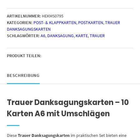
Trauer
Danksagungskarten
ARTIKELNUMMER:
HEKMS0795
mit
KATEGORIEN:
POST- & KLAPPKARTEN
,
POSTKARTEN
,
TRAUER
Umschlag
DANKSAGUNGSKARTEN
DIN
SCHLAGWÖRTER:
A6
,
DANKSAGUNG
,
KARTE
,
TRAUER
A6,
Motiv
Zarte
Pusteblumen
PRODUKT TEILEN:
im
Wind,
Danke
BESCHREIBUNG
Sagen
nach
Beerdigung
Trauer Danksagungskarten – 10
Menge
Karten A6 mit Umschlägen
Diese
Trauer Danksagungskarten
im praktischen Set bieten eine