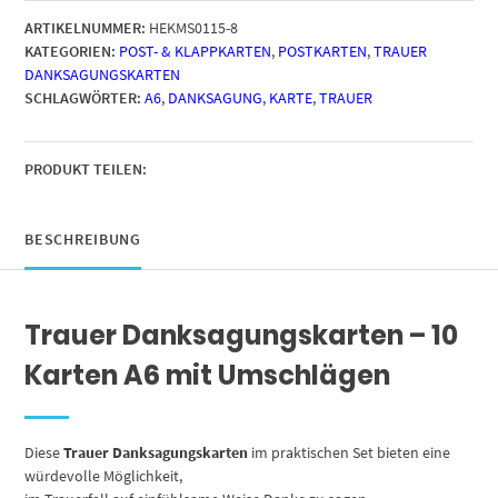
mit
ARTIKELNUMMER:
HEKMS0115-8
15
KATEGORIEN:
POST- & KLAPPKARTEN
,
POSTKARTEN
,
TRAUER
Umschlägen
DANKSAGUNGSKARTEN
im
SCHLAGWÖRTER:
A6
,
DANKSAGUNG
,
KARTE
,
TRAUER
Set
-
Motiv
Pusteblume
PRODUKT TEILEN:
2
-
Einladung
BESCHREIBUNG
Beerdigung,
Anzeige,
Trauer,
Trauer Danksagungskarten – 10
Sterbefall,
Friedhof,
Karten A6 mit Umschlägen
Begräbnis
Menge
Diese
Trauer Danksagungskarten
im praktischen Set bieten eine
würdevolle Möglichkeit,