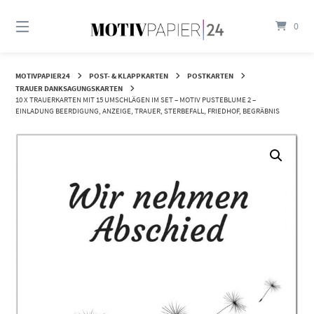
Springen
Sie
0
zum
Inhalt
MOTIVPAPIER24
POST- & KLAPPKARTEN
POSTKARTEN
TRAUER DANKSAGUNGSKARTEN
10 X TRAUERKARTEN MIT 15 UMSCHLÄGEN IM SET – MOTIV PUSTEBLUME 2 –
EINLADUNG BEERDIGUNG, ANZEIGE, TRAUER, STERBEFALL, FRIEDHOF, BEGRÄBNIS