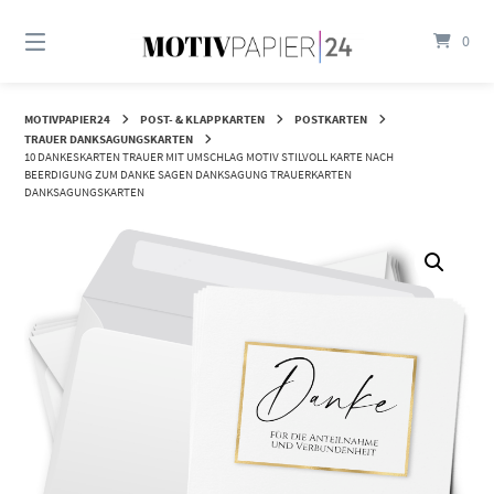
Springen
Sie
0
zum
Inhalt
MOTIVPAPIER24
POST- & KLAPPKARTEN
POSTKARTEN
TRAUER DANKSAGUNGSKARTEN
10 DANKESKARTEN TRAUER MIT UMSCHLAG MOTIV STILVOLL KARTE NACH
BEERDIGUNG ZUM DANKE SAGEN DANKSAGUNG TRAUERKARTEN
DANKSAGUNGSKARTEN