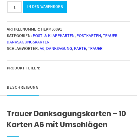
10
IN DEN WARENKORB
Dankeskarten
Trauer
mit
ARTIKELNUMMER:
HEKMS0891
Umschlag
KATEGORIEN:
POST- & KLAPPKARTEN
,
POSTKARTEN
,
TRAUER
Motiv
DANKSAGUNGSKARTEN
STILVOLL
SCHLAGWÖRTER:
A6
,
DANKSAGUNG
,
KARTE
,
TRAUER
Karte
nach
Beerdigung
zum
PRODUKT TEILEN:
Danke
sagen
Danksagung
BESCHREIBUNG
Trauerkarten
Danksagungskarten
Menge
Trauer Danksagungskarten – 10
Karten A6 mit Umschlägen