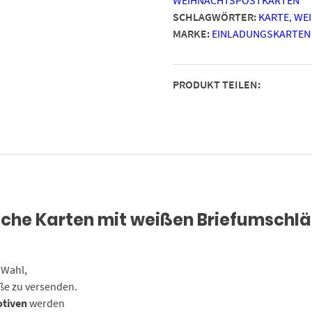
Motiv
SCHLAGWÖRTER:
KARTE
,
WE
rote
MARKE:
EINLADUNGSKARTEN
Weihnachtssocke
(hell,
freundlich,
PRODUKT TEILEN:
rot)
im
Postkarten
Format
/
Weihnachten
/
Weihnachtspost
sche Karten mit weißen Briefumschl
Menge
 Wahl,
ße zu versenden.
otiven
werden