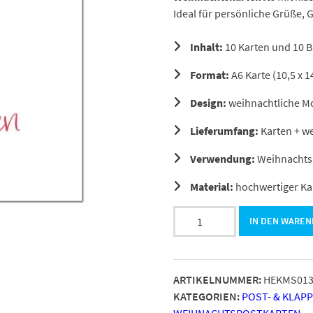
Ideal für persönliche Grüße, 
Inhalt:
10 Karten und 10 
Format:
A6 Karte (10,5 x 1
Design:
weihnachtliche Mo
Lieferumfang:
Karten + w
Verwendung:
Weihnachtsg
Material:
hochwertiger Ka
10
IN DEN WARE
x
moderne
Weihnachtskarten
ARTIKELNUMMER:
HEKMS01
mit
KATEGORIEN:
POST- & KLAP
Umschlag,
WEIHNACHTSPOSTKARTEN