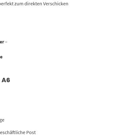
 perfekt zum direkten Verschicken
er
–
ße
 A6
ge
schäftliche Post