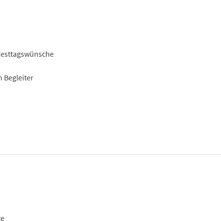
 Festtagswünsche
 Begleiter
te