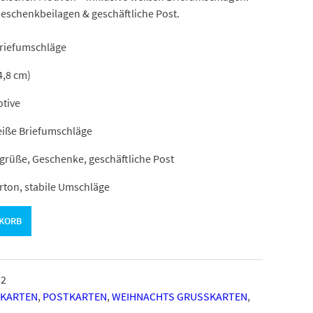
Geschenkbeilagen & geschäftliche Post.
Briefumschläge
4,8 cm)
tive
eiße Briefumschläge
rüße, Geschenke, geschäftliche Post
rton, stabile Umschläge
NKORB
32
PKARTEN
,
POSTKARTEN
,
WEIHNACHTS GRUSSKARTEN
,