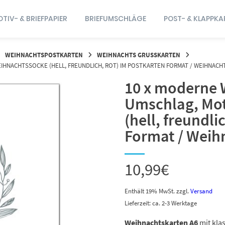
TIV- & BRIEFPAPIER
BRIEFUMSCHLÄGE
POST- & KLAPPKA
WEIHNACHTSPOSTKARTEN
WEIHNACHTS GRUSSKARTEN
IHNACHTSSOCKE (HELL, FREUNDLICH, ROT) IM POSTKARTEN FORMAT / WEIHNAC
10 x moderne 
Umschlag, Mot
(hell, freundli
Format / Weih
10,99
€
Enthält 19% MwSt.
zzgl.
Versand
Lieferzeit: ca. 2-3 Werktage
Weihnachtskarten A6
mit kla