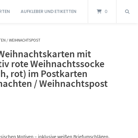
RTEN
AUFKLEBER UND ETIKETTEN
0
HTEN / WEIHNACHTSPOST
Weihnachtskarten mit
iv rote Weihnachtssocke
ch, rot) im Postkarten
nachten / Weihnachtspost
ssischen Motiven – inklusive weißen Briefumschlägen.