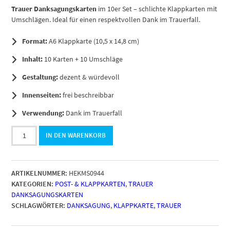
Trauer Danksagungskarten
im 10er Set – schlichte Klappkarten mit
Umschlägen. Ideal für einen respektvollen Dank im Trauerfall.
Format:
A6 Klappkarte (10,5 x 14,8 cm)
Inhalt:
10 Karten + 10 Umschläge
Gestaltung:
dezent & würdevoll
Innenseiten:
frei beschreibbar
Verwendung:
Dank im Trauerfall
10
IN DEN WARENKORB
x
Trauer
Danksagungskarten
ARTIKELNUMMER:
HEKMS0944
Klappkarten
KATEGORIEN:
POST- & KLAPPKARTEN
,
TRAUER
mit
DANKSAGUNGSKARTEN
Umschlag
SCHLAGWÖRTER:
DANKSAGUNG
,
KLAPPKARTE
,
TRAUER
DIN
A6,
Trauerkarten