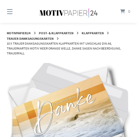
Springen
Sie
0
zum
Inhalt
MOTIVPAPIER24
POST- & KLAPPKARTEN
KLAPPKARTEN
TRAUER DANKSAGUNGSKARTEN
10 X TRAUER DANKSAGUNGSKARTEN KLAPPKARTEN MIT UMSCHLAG DIN A6,
TRAUERKARTEN MOTIV MEER ORANGE WELLE, DANKE SAGEN NACH BEERDIGUNG,
TRAUERFALL