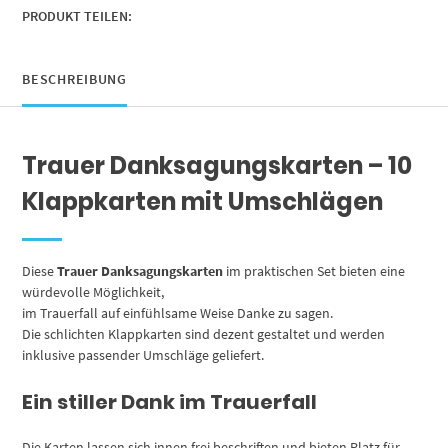
Motiv
PRODUKT TEILEN:
Meer
orange
Welle,
BESCHREIBUNG
Danke
Sagen
nach
Trauer Danksagungskarten – 10
Beerdigung,
Trauerfall
Klappkarten mit Umschlägen
Menge
Diese
Trauer Danksagungskarten
im praktischen Set bieten eine
würdevolle Möglichkeit,
im Trauerfall auf einfühlsame Weise Danke zu sagen.
Die schlichten Klappkarten sind dezent gestaltet und werden
inklusive passender Umschläge geliefert.
Ein stiller Dank im Trauerfall
Die Karten lassen sich innen frei beschriften und bieten Platz für