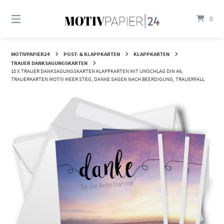
Springen
Sie
0
zum
Inhalt
MOTIVPAPIER24
POST- & KLAPPKARTEN
KLAPPKARTEN
TRAUER DANKSAGUNGSKARTEN
10 X TRAUER DANKSAGUNGSKARTEN KLAPPKARTEN MIT UMSCHLAG DIN A6,
TRAUERKARTEN MOTIV MEER STEG, DANKE SAGEN NACH BEERDIGUNG, TRAUERFALL