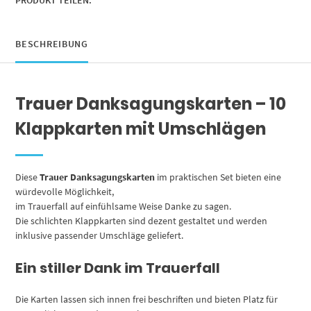
Meer
Steg,
Danke
BESCHREIBUNG
Sagen
nach
Beerdigung,
Trauer Danksagungskarten – 10
Trauerfall
Menge
Klappkarten mit Umschlägen
Diese
Trauer Danksagungskarten
im praktischen Set bieten eine
würdevolle Möglichkeit,
im Trauerfall auf einfühlsame Weise Danke zu sagen.
Die schlichten Klappkarten sind dezent gestaltet und werden
inklusive passender Umschläge geliefert.
Ein stiller Dank im Trauerfall
Die Karten lassen sich innen frei beschriften und bieten Platz für