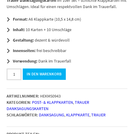
Trauer Danksagungskarten
im 10er Set – schlichte Klappkarten mit
Umschlägen. Ideal für einen respektvollen Dank im Trauerfall.
Format:
A6 Klappkarte (10,5 x 14,8 cm)
Inhalt:
10 Karten + 10 Umschläge
Gestaltung:
dezent & würdevoll
Innenseiten:
frei beschreibbar
Verwendung:
Dank im Trauerfall
10
IN DEN WARENKORB
x
Trauer
Danksagungskarten
ARTIKELNUMMER:
HEKMS0943
Klappkarten
KATEGORIEN:
POST- & KLAPPKARTEN
,
TRAUER
mit
DANKSAGUNGSKARTEN
Umschlag
SCHLAGWÖRTER:
DANKSAGUNG
,
KLAPPKARTE
,
TRAUER
DIN
A6,
Trauerkarten
Motiv
PRODUKT TEILEN: