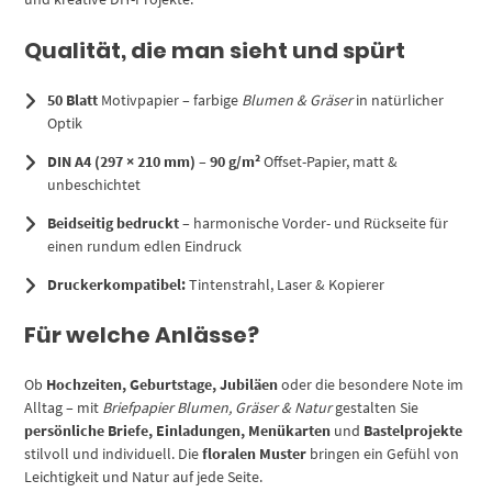
Qualität, die man sieht und spürt
50 Blatt
Motivpapier – farbige
Blumen & Gräser
in natürlicher
Optik
DIN A4 (297 × 210 mm)
–
90 g/m²
Offset-Papier, matt &
unbeschichtet
Beidseitig bedruckt
– harmonische Vorder- und Rückseite für
einen rundum edlen Eindruck
Druckerkompatibel:
Tintenstrahl, Laser & Kopierer
Für welche Anlässe?
Ob
Hochzeiten, Geburtstage, Jubiläen
oder die besondere Note im
Alltag – mit
Briefpapier Blumen, Gräser & Natur
gestalten Sie
persönliche Briefe, Einladungen, Menükarten
und
Bastelprojekte
stilvoll und individuell. Die
floralen Muster
bringen ein Gefühl von
Leichtigkeit und Natur auf jede Seite.