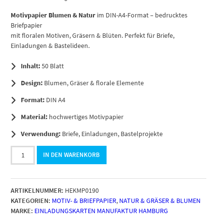
Motivpapier Blumen & Natur
im DIN-A4-Format – bedrucktes
Briefpapier
mit floralen Motiven, Gräsern & Blüten. Perfekt für Briefe,
Einladungen & Bastelideen.
Inhalt:
50 Blatt
Design:
Blumen, Gräser & florale Elemente
Format:
DIN A4
Material:
hochwertiges Motivpapier
Verwendung:
Briefe, Einladungen, Bastelprojekte
50
IN DEN WARENKORB
Blatt
Briefpapier
DIN
ARTIKELNUMMER:
HEKMP0190
A4,
KATEGORIEN:
MOTIV- & BRIEFPAPIER
,
NATUR & GRÄSER & BLUMEN
Motiv
MARKE:
EINLADUNGSKARTEN MANUFAKTUR HAMBURG
Vintage