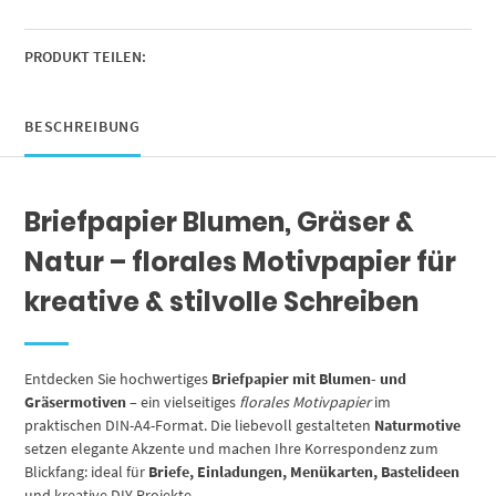
Rosen-
Rahmen,
Motivpapier
PRODUKT TEILEN:
beidseitig
bedruckt
Menge
BESCHREIBUNG
Briefpapier Blumen, Gräser &
Natur – florales Motivpapier für
kreative & stilvolle Schreiben
Entdecken Sie hochwertiges
Briefpapier mit Blumen- und
Gräsermotiven
– ein vielseitiges
florales Motivpapier
im
praktischen DIN-A4-Format. Die liebevoll gestalteten
Naturmotive
setzen elegante Akzente und machen Ihre Korrespondenz zum
Blickfang: ideal für
Briefe, Einladungen, Menükarten, Bastelideen
und kreative DIY-Projekte.