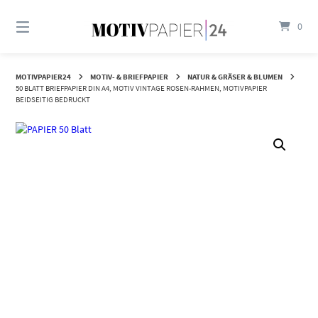
Springen
Sie
0
zum
Inhalt
MOTIVPAPIER24
MOTIV- & BRIEFPAPIER
NATUR & GRÄSER & BLUMEN
50 BLATT BRIEFPAPIER DIN A4, MOTIV VINTAGE ROSEN-RAHMEN, MOTIVPAPIER
BEIDSEITIG BEDRUCKT