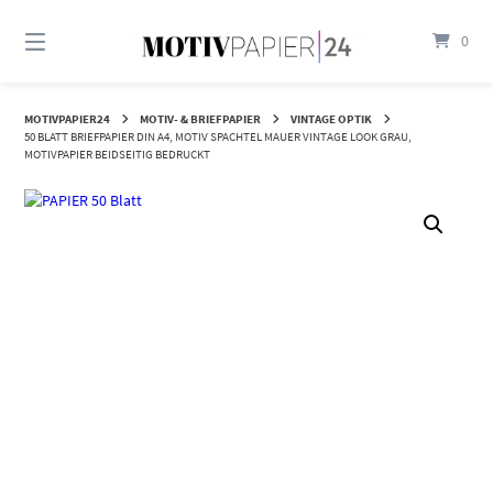
Springen
Sie
0
zum
Inhalt
MOTIVPAPIER24
MOTIV- & BRIEFPAPIER
VINTAGE OPTIK
50 BLATT BRIEFPAPIER DIN A4, MOTIV SPACHTEL MAUER VINTAGE LOOK GRAU,
MOTIVPAPIER BEIDSEITIG BEDRUCKT