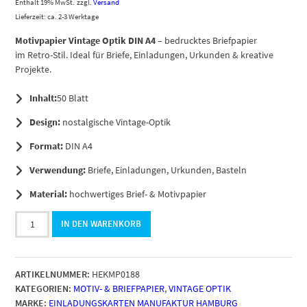
Enthält 19% MwSt.
zzgl.
Versand
Lieferzeit: ca. 2-3 Werktage
Motivpapier Vintage Optik DIN A4
– bedrucktes Briefpapier
im Retro-Stil. Ideal für Briefe, Einladungen, Urkunden & kreative
Projekte.
Inhalt:
50 Blatt
Design:
nostalgische Vintage-Optik
Format:
DIN A4
Verwendung:
Briefe, Einladungen, Urkunden, Basteln
Material:
hochwertiges Brief- & Motivpapier
50
IN DEN WARENKORB
Blatt
Briefpapier
DIN
ARTIKELNUMMER:
HEKMP0188
A4,
KATEGORIEN:
MOTIV- & BRIEFPAPIER
,
VINTAGE OPTIK
Motiv
MARKE:
EINLADUNGSKARTEN MANUFAKTUR HAMBURG
Spachtel