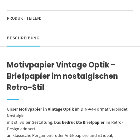
Mauer
Vintage
Look
PRODUKT TEILEN:
grau,
Motivpapier
beidseitig
BESCHREIBUNG
bedruckt
Menge
Motivpapier Vintage Optik –
Briefpapier im nostalgischen
Retro-Stil
Unser
Motivpapier in Vintage Optik
im DIN-A4-Format verbindet
Nostalgie
mit stilvoller Gestaltung. Das
bedruckte Briefpapier
im Retro-
Design erinnert
an klassische Pergament- oder Antikpapiere und ist ideal,