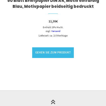
50 Blatt Briefpapier DIN A4, Motiv einfarbig
Blau, Motivpapier beidseitig bedruckt
11,99
€
Enthält 19% MwSt.
zzgl.
Versand
Lieferzeit: ca. 2-3 Werktage
GEHEN SIE ZUM PRODUKT