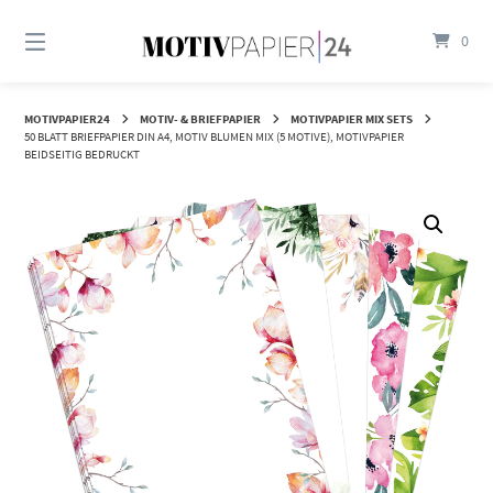
Springen
Sie
0
zum
Inhalt
MOTIVPAPIER24
MOTIV- & BRIEFPAPIER
MOTIVPAPIER MIX SETS
50 BLATT BRIEFPAPIER DIN A4, MOTIV BLUMEN MIX (5 MOTIVE), MOTIVPAPIER
BEIDSEITIG BEDRUCKT