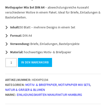
Motivpapier Mix Set DIN A4
– abwechslungsreiche Auswahl
verschiedener Motive in einem Paket. Ideal für Briefe, Einladungen &
Bastelarbeiten.
Inhalt:
50 Blatt – mehrere Designs in einem Set
Format:
DIN A4
Verwendung:
Briefe, Einladungen, Bastelprojekte
Material:
hochwertiges Motiv- & Briefpapier
50
IN DEN WARENKORB
Blatt
Briefpapier
DIN
ARTIKELNUMMER:
HEKMP0194
A4,
KATEGORIEN:
MOTIV- & BRIEFPAPIER
,
MOTIVPAPIER MIX SETS
,
Motiv
NATUR & GRÄSER & BLUMEN
Blumen
MARKE:
EINLADUNGSKARTEN MANUFAKTUR HAMBURG
Mix
(5
Motive),