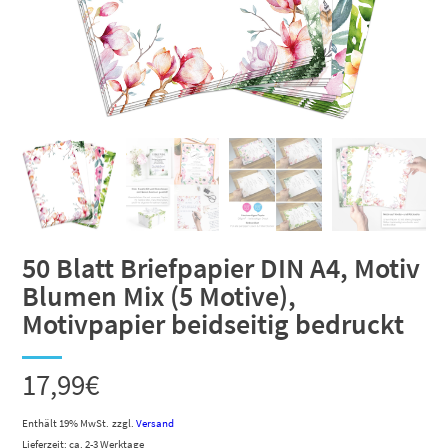
50 Blatt Briefpapier DIN A4, Motiv
Blumen Mix (5 Motive),
Motivpapier beidseitig bedruckt
17,99
€
Enthält 19% MwSt.
zzgl.
Versand
Lieferzeit: ca. 2-3 Werktage