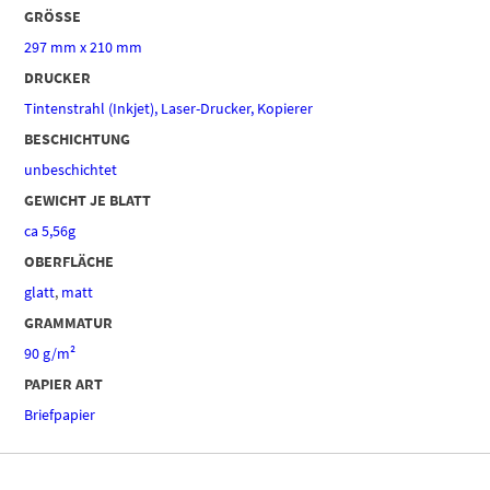
GRÖSSE
297 mm x 210 mm
DRUCKER
Tintenstrahl (Inkjet), Laser-Drucker, Kopierer
BESCHICHTUNG
unbeschichtet
GEWICHT JE BLATT
ca 5,56g
OBERFLÄCHE
glatt
,
matt
GRAMMATUR
90 g/m²
PAPIER ART
Briefpapier