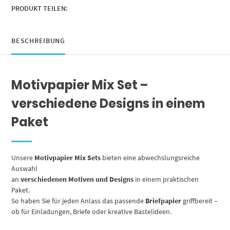
Motivpapier
PRODUKT TEILEN:
beidseitig
bedruckt
Menge
BESCHREIBUNG
Motivpapier Mix Set –
verschiedene Designs in einem
Paket
Unsere
Motivpapier Mix Sets
bieten eine abwechslungsreiche
Auswahl
an
verschiedenen Motiven und Designs
in einem praktischen
Paket.
So haben Sie für jeden Anlass das passende
Briefpapier
griffbereit –
ob für Einladungen, Briefe oder kreative Bastelideen.