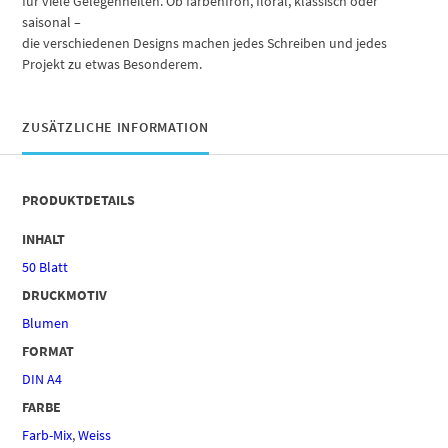
für viele Gelegenheiten. Ob farbenfroh, floral, klassisch oder
saisonal –
die verschiedenen Designs machen jedes Schreiben und jedes
Projekt zu etwas Besonderem.
ZUSÄTZLICHE INFORMATION
PRODUKTDETAILS
INHALT
50 Blatt
DRUCKMOTIV
Blumen
FORMAT
DIN A4
FARBE
Farb-Mix
,
Weiss