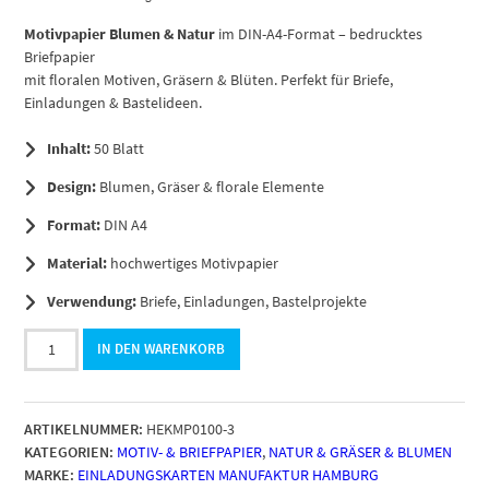
Motivpapier Blumen & Natur
im DIN-A4-Format – bedrucktes
Briefpapier
mit floralen Motiven, Gräsern & Blüten. Perfekt für Briefe,
Einladungen & Bastelideen.
Inhalt:
50 Blatt
Design:
Blumen, Gräser & florale Elemente
Format:
DIN A4
Material:
hochwertiges Motivpapier
Verwendung:
Briefe, Einladungen, Bastelprojekte
50
IN DEN WARENKORB
Blatt
Briefpapier
DIN
ARTIKELNUMMER:
HEKMP0100-3
A4,
KATEGORIEN:
MOTIV- & BRIEFPAPIER
,
NATUR & GRÄSER & BLUMEN
Grüne
MARKE:
EINLADUNGSKARTEN MANUFAKTUR HAMBURG
Sommerwiese,