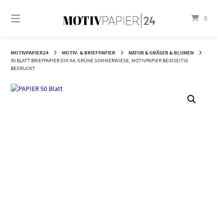
Springen
Sie
0
zum
Inhalt
MOTIVPAPIER24
MOTIV- & BRIEFPAPIER
NATUR & GRÄSER & BLUMEN
50 BLATT BRIEFPAPIER DIN A4, GRÜNE SOMMERWIESE, MOTIVPAPIER BEIDSEITIG
BEDRUCKT