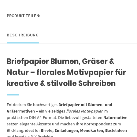
Motivpapier
beidseitig
bedruckt
PRODUKT TEILEN:
Menge
BESCHREIBUNG
Briefpapier Blumen, Gräser &
Natur – florales Motivpapier für
kreative & stilvolle Schreiben
Entdecken Sie hochwertiges
Briefpapier mit Blumen- und
Gräsermotiven
– ein vielseitiges
florales Motivpapier
im
praktischen DIN-A4-Format. Die liebevoll gestalteten
Naturmotive
setzen elegante Akzente und machen Ihre Korrespondenz zum
Blickfang: ideal für
Briefe, Einladungen, Menükarten, Bastelideen
und kreative DIY-Projekte.