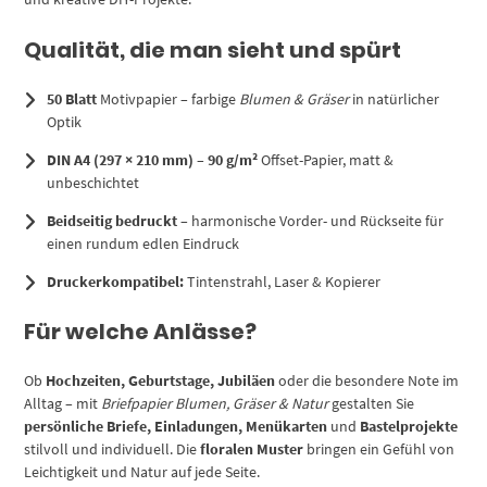
Qualität, die man sieht und spürt
50 Blatt
Motivpapier – farbige
Blumen & Gräser
in natürlicher
Optik
DIN A4 (297 × 210 mm)
–
90 g/m²
Offset-Papier, matt &
unbeschichtet
Beidseitig bedruckt
– harmonische Vorder- und Rückseite für
einen rundum edlen Eindruck
Druckerkompatibel:
Tintenstrahl, Laser & Kopierer
Für welche Anlässe?
Ob
Hochzeiten, Geburtstage, Jubiläen
oder die besondere Note im
Alltag – mit
Briefpapier Blumen, Gräser & Natur
gestalten Sie
persönliche Briefe, Einladungen, Menükarten
und
Bastelprojekte
stilvoll und individuell. Die
floralen Muster
bringen ein Gefühl von
Leichtigkeit und Natur auf jede Seite.