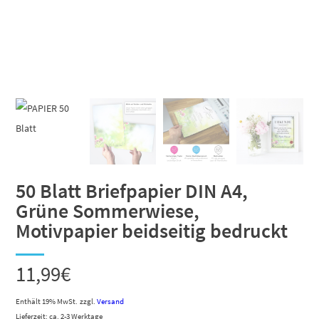
50 Blatt Briefpapier DIN A4,
Grüne Sommerwiese,
Motivpapier beidseitig bedruckt
11,99
€
Enthält 19% MwSt.
zzgl.
Versand
Lieferzeit: ca. 2-3 Werktage