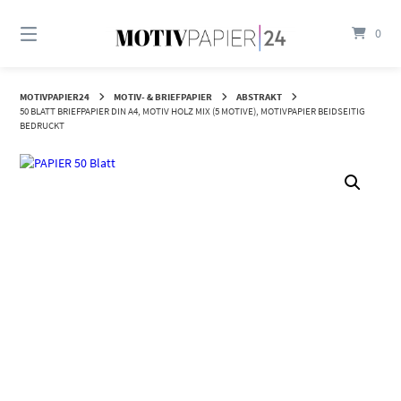
Springen
Sie
0
zum
Inhalt
MOTIVPAPIER24
MOTIV- & BRIEFPAPIER
ABSTRAKT
50 BLATT BRIEFPAPIER DIN A4, MOTIV HOLZ MIX (5 MOTIVE), MOTIVPAPIER BEIDSEITIG
BEDRUCKT