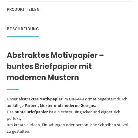
(5
Motive),
PRODUKT TEILEN:
Motivpapier
beidseitig
bedruckt
BESCHREIBUNG
Menge
Abstraktes Motivpapier –
buntes Briefpapier mit
modernen Mustern
Unser
abstraktes Motivpapier
im DIN-A4-Format begeistert durch
auffällige
Farben, Muster und moderne Designs
.
Das
bunte Briefpapier
ist ein echter Hingucker und eignet sich
perfekt,
um kreative Ideen, Einladungen oder persönliche Schreiben stilvoll
zu gestalten.