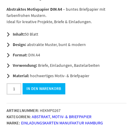
Abstraktes Motivpapier DIN A4
– buntes Briefpapier mit
farbenfrohen Mustern.
Ideal für kreative Projekte, Briefe & Einladungen.
Inhalt:
50 Blatt
Design:
abstrakte Muster, bunt & modern
Format:
DIN A4
Verwendung:
Briefe, Einladungen, Bastelarbeiten
Material:
hochwertiges Motiv- & Briefpapier
50
IN DEN WARENKORB
Blatt
Briefpapier
DIN
ARTIKELNUMMER:
HEKMP0267
A4,
KATEGORIEN:
ABSTRAKT
,
MOTIV- & BRIEFPAPIER
Motiv
MARKE:
EINLADUNGSKARTEN MANUFAKTUR HAMBURG
Holz
Mix