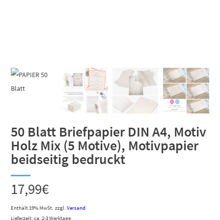
50 Blatt Briefpapier DIN A4, Motiv
Holz Mix (5 Motive), Motivpapier
beidseitig bedruckt
17,99
€
Enthält 19% MwSt.
zzgl.
Versand
Lieferzeit: ca. 2-3 Werktage