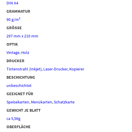
DIN A4
GRAMMATUR
90 g/m²
GRÖSSE
297 mm x 210 mm
OPTIK
Vintage
,
Holz
DRUCKER
Tintenstrahl (Inkjet), Laser-Drucker, Kopierer
BESCHICHTUNG
unbeschichtet
GEEIGNET FÜR
Speisekarten
,
Menükarten
,
Schatzkarte
GEWICHT JE BLATT
ca 5,56g
OBERFLÄCHE