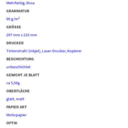
Mehrfarbig
,
Rosa
GRAMMATUR
90 g/m²
GRÖSSE
297 mm x 210 mm
DRUCKER
Tintenstrahl (Inkjet), Laser-Drucker, Kopierer
BESCHICHTUNG
unbeschichtet
GEWICHT JE BLATT
ca 5,56g
OBERFLÄCHE
glatt
,
matt
PAPIER ART
Motivpapier
OPTIK