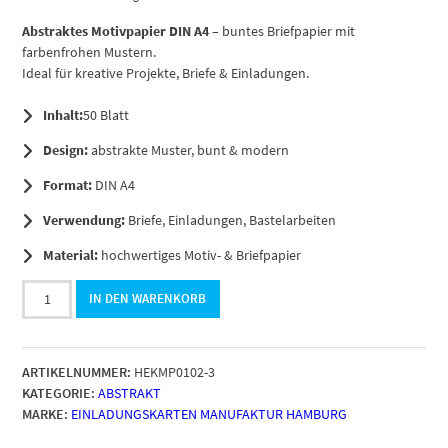
Abstraktes Motivpapier DIN A4
– buntes Briefpapier mit
farbenfrohen Mustern.
Ideal für kreative Projekte, Briefe & Einladungen.
Inhalt:
50 Blatt
Design:
abstrakte Muster, bunt & modern
Format:
DIN A4
Verwendung:
Briefe, Einladungen, Bastelarbeiten
Material:
hochwertiges Motiv- & Briefpapier
50
IN DEN WARENKORB
Blatt
Briefpapier
DIN
ARTIKELNUMMER:
HEKMP0102-3
A4,
KATEGORIE:
ABSTRAKT
Zauberhafter
MARKE:
EINLADUNGSKARTEN MANUFAKTUR HAMBURG
Verlauf,
Motivpapier