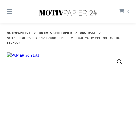
Springen
Sie
0
zum
Inhalt
MOTIVPAPIER24
MOTIV- & BRIEFPAPIER
ABSTRAKT
50 BLATT BRIEFPAPIER DIN A4, ZAUBERHAFTER VERLAUF, MOTIVPAPIER BEIDSEITIG
BEDRUCKT