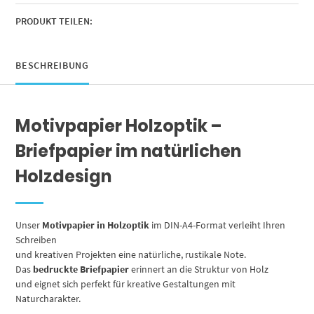
Motivpapier
beidseitig
PRODUKT TEILEN:
bedruckt
Menge
BESCHREIBUNG
Motivpapier Holzoptik –
Briefpapier im natürlichen
Holzdesign
Unser
Motivpapier in Holzoptik
im DIN-A4-Format verleiht Ihren
Schreiben
und kreativen Projekten eine natürliche, rustikale Note.
Das
bedruckte Briefpapier
erinnert an die Struktur von Holz
und eignet sich perfekt für kreative Gestaltungen mit
Naturcharakter.