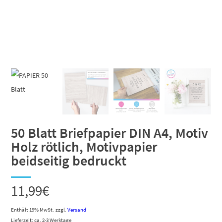
50 Blatt Briefpapier DIN A4, Motiv
Holz rötlich, Motivpapier
beidseitig bedruckt
11,99
€
Enthält 19% MwSt.
zzgl.
Versand
Lieferzeit: ca. 2-3 Werktage