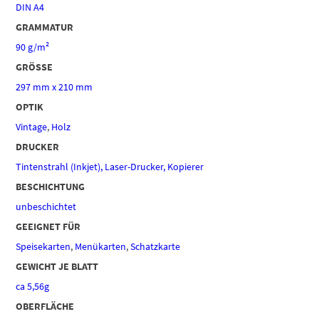
DIN A4
GRAMMATUR
90 g/m²
GRÖSSE
297 mm x 210 mm
OPTIK
Vintage
,
Holz
DRUCKER
Tintenstrahl (Inkjet), Laser-Drucker, Kopierer
BESCHICHTUNG
unbeschichtet
GEEIGNET FÜR
Speisekarten
,
Menükarten
,
Schatzkarte
GEWICHT JE BLATT
ca 5,56g
OBERFLÄCHE