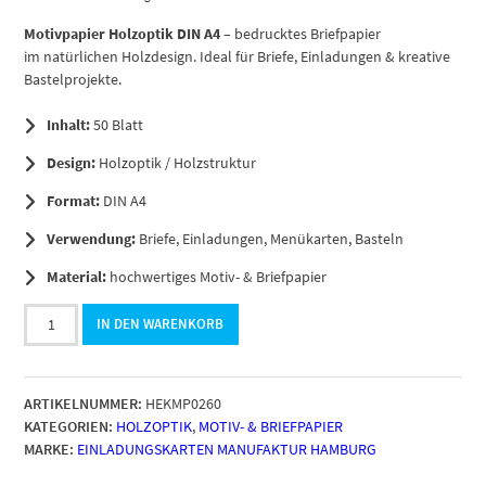
Motivpapier Holzoptik DIN A4
– bedrucktes Briefpapier
im natürlichen Holzdesign. Ideal für Briefe, Einladungen & kreative
Bastelprojekte.
Inhalt:
50 Blatt
Design:
Holzoptik / Holzstruktur
Format:
DIN A4
Verwendung:
Briefe, Einladungen, Menükarten, Basteln
Material:
hochwertiges Motiv- & Briefpapier
50
IN DEN WARENKORB
Blatt
Briefpapier
DIN
ARTIKELNUMMER:
HEKMP0260
A4,
KATEGORIEN:
HOLZOPTIK
,
MOTIV- & BRIEFPAPIER
Motiv
MARKE:
EINLADUNGSKARTEN MANUFAKTUR HAMBURG
Holz
rötlich,