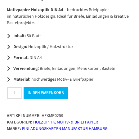
Motivpapier Holzoptik DIN A4
– bedrucktes Briefpapier
im natürlichen Holzdesign. Ideal für Briefe, Einladungen & kreative
Bastelprojekte.
Inhalt:
50 Blatt
Design:
Holzoptik / Holzstruktur
Format:
DIN A4
Verwendung:
Briefe, Einladungen, Menükarten, Basteln
Material:
hochwertiges Motiv- & Briefpapier
50
IN DEN WARENKORB
Blatt
Briefpapier
DIN
ARTIKELNUMMER:
HEKMP0259
A4,
KATEGORIEN:
HOLZOPTIK
,
MOTIV- & BRIEFPAPIER
Motiv
MARKE:
EINLADUNGSKARTEN MANUFAKTUR HAMBURG
Holz
helle