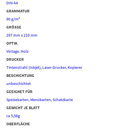
DIN A4
GRAMMATUR
90 g/m²
GRÖSSE
297 mm x 210 mm
OPTIK
Vintage
,
Holz
DRUCKER
Tintenstrahl (Inkjet), Laser-Drucker, Kopierer
BESCHICHTUNG
unbeschichtet
GEEIGNET FÜR
Speisekarten
,
Menükarten
,
Schatzkarte
GEWICHT JE BLATT
ca 5,56g
OBERFLÄCHE