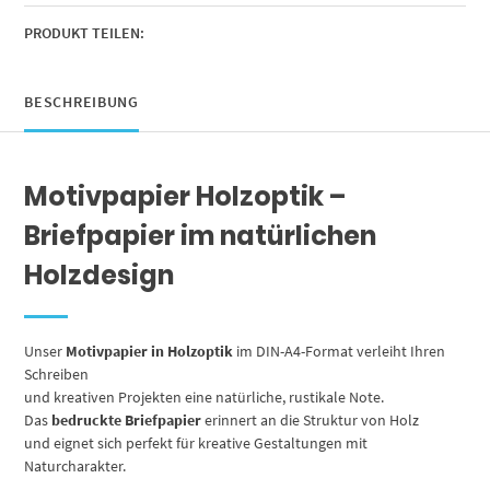
Maserung
,
PRODUKT TEILEN:
Motivpapier
beidseitig
bedruckt
BESCHREIBUNG
Menge
Motivpapier Holzoptik –
Briefpapier im natürlichen
Holzdesign
Unser
Motivpapier in Holzoptik
im DIN-A4-Format verleiht Ihren
Schreiben
und kreativen Projekten eine natürliche, rustikale Note.
Das
bedruckte Briefpapier
erinnert an die Struktur von Holz
und eignet sich perfekt für kreative Gestaltungen mit
Naturcharakter.