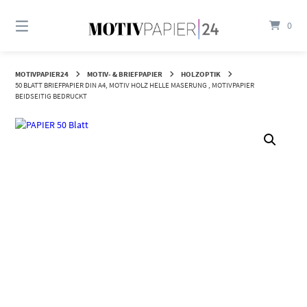
Springen
Sie
0
zum
Inhalt
MOTIVPAPIER24
MOTIV- & BRIEFPAPIER
HOLZOPTIK
50 BLATT BRIEFPAPIER DIN A4, MOTIV HOLZ HELLE MASERUNG , MOTIVPAPIER
BEIDSEITIG BEDRUCKT