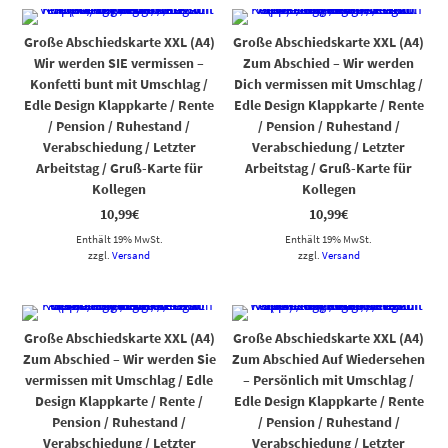
Große Abschiedskarte XXL (A4)
Große Abschiedskarte XXL (A4)
Wir werden SIE vermissen –
Zum Abschied – Wir werden
Konfetti bunt mit Umschlag /
Dich vermissen mit Umschlag /
Edle Design Klappkarte / Rente
Edle Design Klappkarte / Rente
/ Pension / Ruhestand /
/ Pension / Ruhestand /
Verabschiedung / Letzter
Verabschiedung / Letzter
Arbeitstag / Gruß-Karte für
Arbeitstag / Gruß-Karte für
Kollegen
Kollegen
10,99
€
10,99
€
Enthält 19% MwSt.
Enthält 19% MwSt.
zzgl.
Versand
zzgl.
Versand
Große Abschiedskarte XXL (A4)
Große Abschiedskarte XXL (A4)
Zum Abschied – Wir werden Sie
Zum Abschied Auf Wiedersehen
vermissen mit Umschlag / Edle
– Persönlich mit Umschlag /
Design Klappkarte / Rente /
Edle Design Klappkarte / Rente
Pension / Ruhestand /
/ Pension / Ruhestand /
Verabschiedung / Letzter
Verabschiedung / Letzter