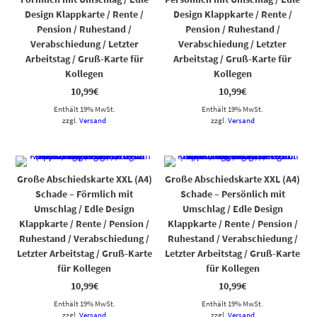
Design Klappkarte / Rente /
Design Klappkarte / Rente /
Pension / Ruhestand /
Pension / Ruhestand /
Verabschiedung / Letzter
Verabschiedung / Letzter
Arbeitstag / Gruß-Karte für
Arbeitstag / Gruß-Karte für
Kollegen
Kollegen
10,99
€
10,99
€
Enthält 19% MwSt.
Enthält 19% MwSt.
zzgl.
Versand
zzgl.
Versand
Große Abschiedskarte XXL (A4)
Große Abschiedskarte XXL (A4)
Schade – Förmlich mit
Schade – Persönlich mit
Umschlag / Edle Design
Umschlag / Edle Design
Klappkarte / Rente / Pension /
Klappkarte / Rente / Pension /
Ruhestand / Verabschiedung /
Ruhestand / Verabschiedung /
Letzter Arbeitstag / Gruß-Karte
Letzter Arbeitstag / Gruß-Karte
für Kollegen
für Kollegen
10,99
€
10,99
€
Enthält 19% MwSt.
Enthält 19% MwSt.
zzgl.
Versand
zzgl.
Versand