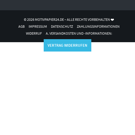
© 2026 MOTIVPAPIER24.DE – ALLE RECHTE VORBEHALTEN ❤️
AGB
IMPRESSUM
DATENSCHUTZ
ZAHLUNGSINFORMATIONEN
WIDERRUF
A. VERSANDKOSTEN UND -INFORMATIONEN:
VERTRAG WIDERRUFEN