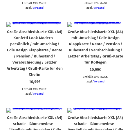
Enthält 19% MwSt.
Enthält 19% MwSt.
zzgl.
Versand
zzgl.
Versand
Große Abschiedskarte XXL (A4)
Große Abschiedskarte XXL (A4)
Konfetti Look Modern –
mit Umschlag / Edle Design
persönlich / mit Umschlag /
Klappkarte / Rente / Pension /
Edle Design Klappkarte / Rente
Ruhestand / Verabschiedung /
/ Pension / Ruhestand /
Letzter Arbeitstag / Gruß-Karte
Verabschiedung / Letzter
für Kollegen
Arbeitstag / Gruß-Karte für den
10,99
€
Chefin
Enthält 19% MwSt.
10,99
€
zzgl.
Versand
Enthält 19% MwSt.
zzgl.
Versand
Große Abschiedskarte XXL (A4)
Große Abschiedskarte XXL (A4)
schade – Blumenwiese –
schade – Blumenwiese –
Förmlich mit Umschlag / Edle
Persönlich mit Umschlag / Edle