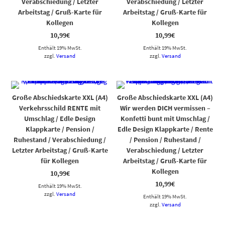
Verabschiedung / Letzter
Verabschiedung / Letzter
Arbeitstag / Gruß-Karte für
Arbeitstag / Gruß-Karte für
Kollegen
Kollegen
10,99
€
10,99
€
Enthält 19% MwSt.
Enthält 19% MwSt.
zzgl.
Versand
zzgl.
Versand
Große Abschiedskarte XXL (A4)
Große Abschiedskarte XXL (A4)
Verkehrsschild RENTE mit
Wir werden DICH vermissen –
Umschlag / Edle Design
Konfetti bunt mit Umschlag /
Klappkarte / Pension /
Edle Design Klappkarte / Rente
Ruhestand / Verabschiedung /
/ Pension / Ruhestand /
Letzter Arbeitstag / Gruß-Karte
Verabschiedung / Letzter
für Kollegen
Arbeitstag / Gruß-Karte für
Kollegen
10,99
€
10,99
€
Enthält 19% MwSt.
zzgl.
Versand
Enthält 19% MwSt.
zzgl.
Versand