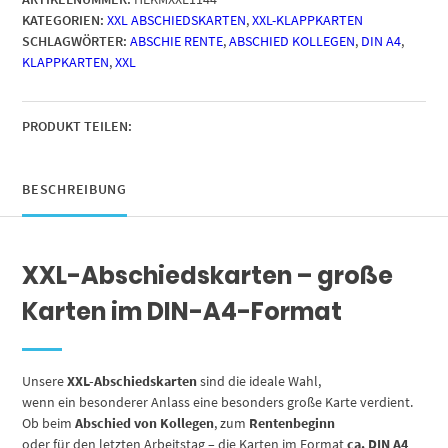
große
KATEGORIEN:
XXL ABSCHIEDSKARTEN
,
XXL-KLAPPKARTEN
XXL
SCHLAGWÖRTER:
ABSCHIE RENTE
,
ABSCHIED KOLLEGEN
,
DIN A4
,
mit
KLAPPKARTEN
,
XXL
Umschlag
witzig
Abschied
letzter
PRODUKT TEILEN:
Arbeitstag
Spruch
Rente
BESCHREIBUNG
Pension
Neuer
Job
XXL-Abschiedskarten – große
Kündigung
Erdmännchen
Karten im DIN-A4-Format
traurig
Menge
Unsere
XXL-Abschiedskarten
sind die ideale Wahl,
wenn ein besonderer Anlass eine besonders große Karte verdient.
Ob beim
Abschied von Kollegen
, zum
Rentenbeginn
oder für den letzten Arbeitstag – die Karten im Format
ca. DIN A4