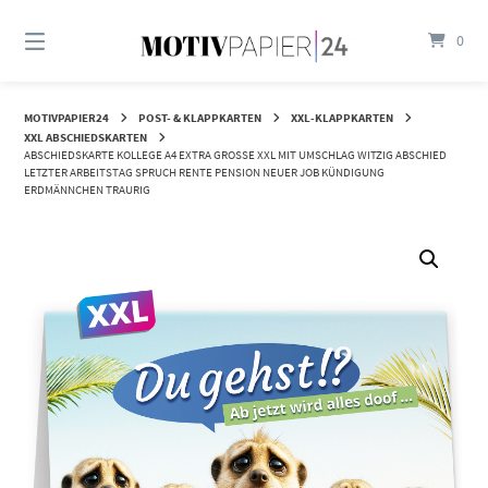
Springen
Sie
0
zum
Inhalt
MOTIVPAPIER24
POST- & KLAPPKARTEN
XXL-KLAPPKARTEN
XXL ABSCHIEDSKARTEN
ABSCHIEDSKARTE KOLLEGE A4 EXTRA GROSSE XXL MIT UMSCHLAG WITZIG ABSCHIED L
ETZTER ARBEITSTAG SPRUCH RENTE PENSION NEUER JOB KÜNDIGUNG E
RDMÄNNCHEN TRAURIG