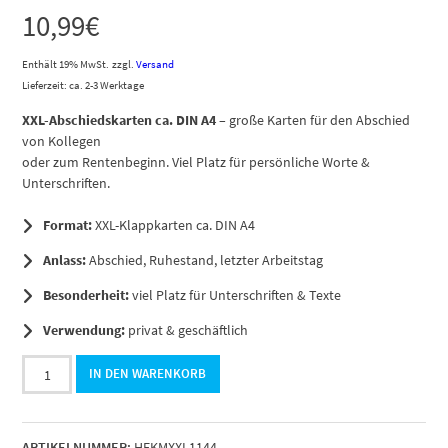
10,99
€
Enthält 19% MwSt.
zzgl.
Versand
Lieferzeit: ca. 2-3 Werktage
XXL-Abschiedskarten ca. DIN A4
– große Karten für den Abschied
von Kollegen
oder zum Rentenbeginn. Viel Platz für persönliche Worte &
Unterschriften.
Format:
XXL-Klappkarten ca. DIN A4
Anlass:
Abschied, Ruhestand, letzter Arbeitstag
Besonderheit:
viel Platz für Unterschriften & Texte
Verwendung:
privat & geschäftlich
Abschiedskarte
IN DEN WARENKORB
Kollege
A4
extra
ARTIKELNUMMER:
HEKMXXL1144