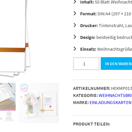
Inhalt:
50 Blatt
Weihnacht
Format:
DIN A4 (297 × 21
Drucker:
Tintenstrahl, La
Design:
beidseitig bedruck
Einsatz:
Weihnachtsgrüße,
Briefpapier
IN DEN WARE
DIN
A4,
Schleife
ARTIKELNUMMER:
HEKMP01
Gold-
KATEGORIE:
WEIHNACHTSBRI
Look,
MARKE:
EINLADUNGSKARTEN
Motivpapier
beidseitig
bedruckt
PRODUKT TEILEN:
Menge