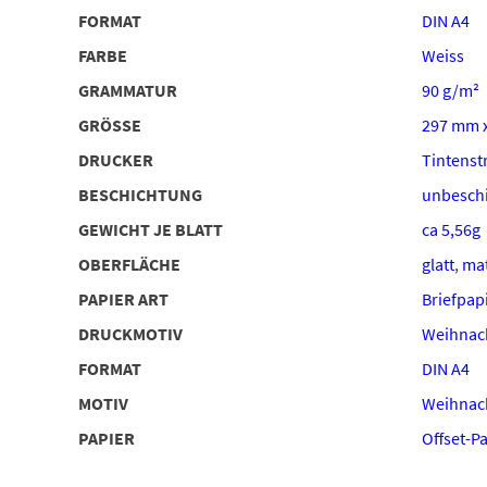
FORMAT
DIN A4
FARBE
Weiss
GRAMMATUR
90 g/m²
GRÖSSE
297 mm 
DRUCKER
Tintenstr
BESCHICHTUNG
unbeschi
GEWICHT JE BLATT
ca 5,56g
OBERFLÄCHE
glatt
,
ma
PAPIER ART
Briefpap
DRUCKMOTIV
Weihnach
FORMAT
DIN A4
MOTIV
Weihnac
PAPIER
Offset-P