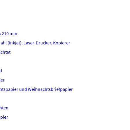
x 210 mm
ahl (Inkjet), Laser-Drucker, Kopierer
chtet
tt
ier
tspapier und Weihnachtsbriefpapier
hten
apier