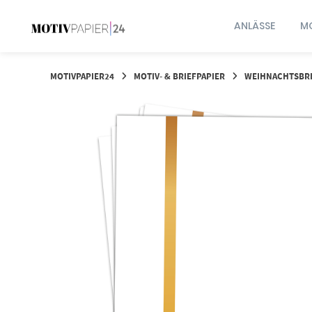
Springen
Sie
ANLÄSSE
MO
zum
Inhalt
MOTIVPAPIER24
MOTIV- & BRIEFPAPIER
WEIHNACHTSBRI