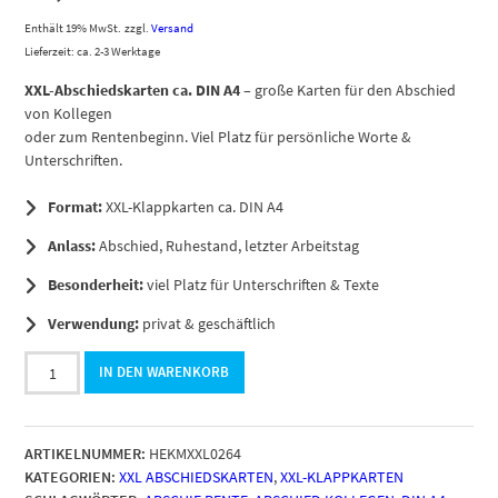
Enthält 19% MwSt.
zzgl.
Versand
Lieferzeit: ca. 2-3 Werktage
XXL-Abschiedskarten ca. DIN A4
– große Karten für den Abschied
von Kollegen
oder zum Rentenbeginn. Viel Platz für persönliche Worte &
Unterschriften.
Format:
XXL-Klappkarten ca. DIN A4
Anlass:
Abschied, Ruhestand, letzter Arbeitstag
Besonderheit:
viel Platz für Unterschriften & Texte
Verwendung:
privat & geschäftlich
Große
IN DEN WARENKORB
Abschiedskarte
XXL
(A4)
ARTIKELNUMMER:
HEKMXXL0264
Konfetti
KATEGORIEN:
XXL ABSCHIEDSKARTEN
,
XXL-KLAPPKARTEN
bunt