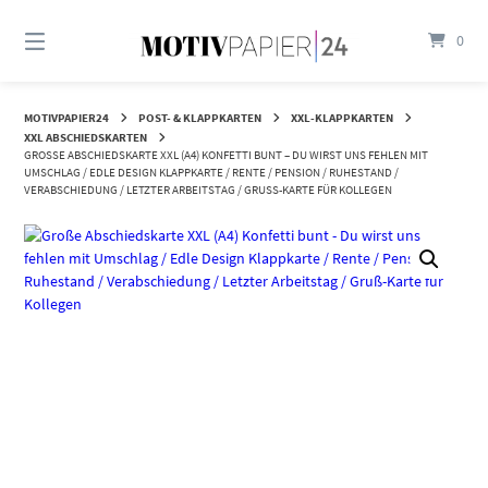
Springen
Sie
0
zum
Inhalt
MOTIVPAPIER24
POST- & KLAPPKARTEN
XXL-KLAPPKARTEN
XXL ABSCHIEDSKARTEN
GROSSE ABSCHIEDSKARTE XXL (A4) KONFETTI BUNT – DU WIRST UNS FEHLEN MIT U
MSCHLAG / EDLE DESIGN KLAPPKARTE / RENTE / PENSION / RUHESTAND / V
ERABSCHIEDUNG / LETZTER ARBEITSTAG / GRUSS-KARTE FÜR KOLLEGEN