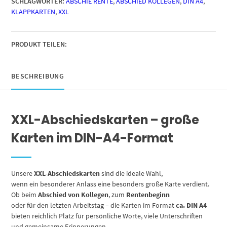
SCHLAGWÖRTER:
ABSCHIE RENTE
,
ABSCHIED KOLLEGEN
,
DIN A4
,
-
KLAPPKARTEN
,
XXL
Du
wirst
uns
fehlen
PRODUKT TEILEN:
mit
Umschlag
/
BESCHREIBUNG
Edle
Design
Klappkarte
XXL-Abschiedskarten – große
/
Rente
Karten im DIN-A4-Format
/
Pension
/
Ruhestand
Unsere
XXL-Abschiedskarten
sind die ideale Wahl,
/
wenn ein besonderer Anlass eine besonders große Karte verdient.
Verabschiedung
Ob beim
Abschied von Kollegen
, zum
Rentenbeginn
/
oder für den letzten Arbeitstag – die Karten im Format
ca. DIN A4
Letzter
bieten reichlich Platz für persönliche Worte, viele Unterschriften
Arbeitstag
und gemeinsame Erinnerungen.