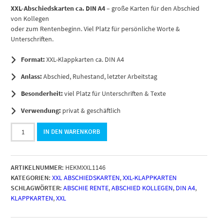
XXL-Abschiedskarten ca. DIN A4
– große Karten für den Abschied
von Kollegen
oder zum Rentenbeginn. Viel Platz für persönliche Worte &
Unterschriften.
Format:
XXL-Klappkarten ca. DIN A4
Anlass:
Abschied, Ruhestand, letzter Arbeitstag
Besonderheit:
viel Platz für Unterschriften & Texte
Verwendung:
privat & geschäftlich
Abschiedskarte
IN DEN WARENKORB
Kollege
A4
extra
ARTIKELNUMMER:
HEKMXXL1146
große
KATEGORIEN:
XXL ABSCHIEDSKARTEN
,
XXL-KLAPPKARTEN
XXL
SCHLAGWÖRTER:
ABSCHIE RENTE
,
ABSCHIED KOLLEGEN
,
DIN A4
,
mit
KLAPPKARTEN
,
XXL
Umschlag
witzig