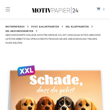
Springen
Sie
0
zum
Inhalt
MOTIVPAPIER24
POST- & KLAPPKARTEN
XXL-KLAPPKARTEN
XXL ABSCHIEDSKARTEN
ABSCHIEDSKARTE KOLLEGE A4 EXTRA GROSSE XXL MIT UMSCHLAG WITZIG ABSCHIED L
ETZTER ARBEITSTAG SPRUCH RENTE PENSION NEUER JOB KÜNDIGUNG TRAURIG H
UND WELPEN