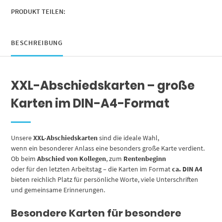
Abschied
letzter
PRODUKT TEILEN:
Arbeitstag
Spruch
Rente
BESCHREIBUNG
Pension
Neuer
Job
XXL-Abschiedskarten – große
Kündigung
Traurig
Karten im DIN-A4-Format
Hund
Welpen
Menge
Unsere
XXL-Abschiedskarten
sind die ideale Wahl,
wenn ein besonderer Anlass eine besonders große Karte verdient.
Ob beim
Abschied von Kollegen
, zum
Rentenbeginn
oder für den letzten Arbeitstag – die Karten im Format
ca. DIN A4
bieten reichlich Platz für persönliche Worte, viele Unterschriften
und gemeinsame Erinnerungen.
Besondere Karten für besondere