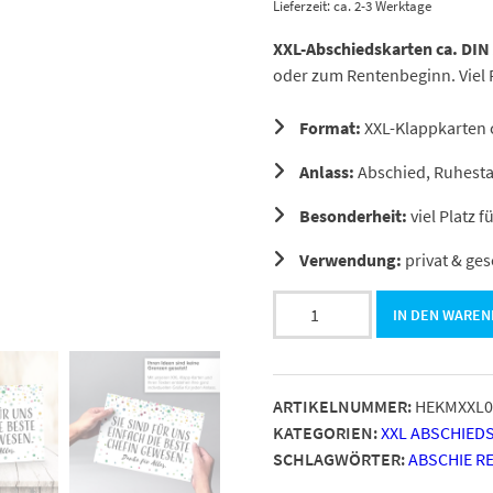
Lieferzeit: ca. 2-3 Werktage
XXL-Abschiedskarten ca. DIN
oder zum Rentenbeginn. Viel P
Format:
XXL-Klappkarten c
Anlass:
Abschied, Ruhestan
Besonderheit:
viel Platz f
Verwendung:
privat & ges
Große
IN DEN WARE
Abschiedskarte
XXL
(A4)
ARTIKELNUMMER:
HEKMXXL0
Konfetti
KATEGORIEN:
XXL ABSCHIED
Look
SCHLAGWÖRTER:
ABSCHIE R
Modern
-