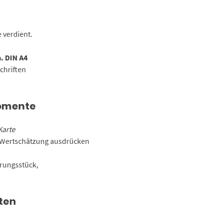
Arbeitstag
/
Gruß-
 verdient.
Karte
für
a. DIN A4
Ihre
schriften
Chefin
Menge
Momente
Karte
 Wertschätzung ausdrücken
rungsstück,
ten