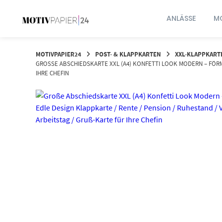
Springen
Sie
ANLÄSSE
MO
zum
Inhalt
MOTIVPAPIER24
POST- & KLAPPKARTEN
XXL-KLAPPKART
GROSSE ABSCHIEDSKARTE XXL (A4) KONFETTI LOOK MODERN – FÖRMLI
RE CHEFIN