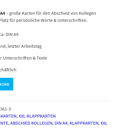
 A4
– große Karten für den Abschied von Kollegen
latz für persönliche Worte & Unterschriften.
a. DIN A4
d, letzter Arbeitstag
ür Unterschriften & Texte
chäftlich
NKORB
361-3
SKARTEN
,
XXL-KLAPPKARTEN
ENTE
,
ABSCHIED KOLLEGEN
,
DIN A4
,
KLAPPKARTEN
,
XXL