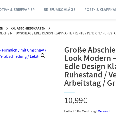
TIV- & BRIEFPAPIER
BRIEFUMSCHLÄGE
POST- & KLAPPKA
EN
XXL ABSCHIEDSKARTEN
CH / MIT UMSCHLAG / EDLE DESIGN KLAPPKARTE / RENTE / PENSION / RUHESTAND
Große Abschied
Look Modern –
Edle Design Kl
Ruhestand / Ve
Arbeitstag / Gr
10,99
€
Enthält 19% MwSt.
zzgl.
Versand