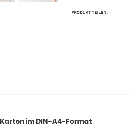
Förmlich
PRODUKT TEILEN:
/
mit
Umschlag
/
Edle
Design
Klappkarte
/
Rente
/
Pension
/
Ruhestand
/
Verabschiedung
/
 Karten im DIN-A4-Format
Letzter