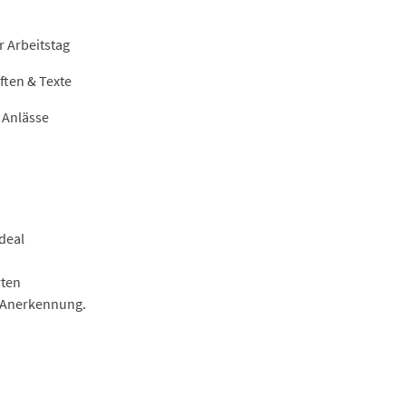
r Arbeitstag
ften & Texte
 Anlässe
deal
rten
r Anerkennung.