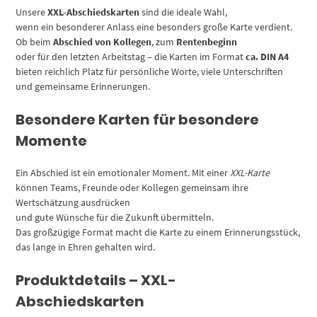
Ruhestand
Unsere
XXL-Abschiedskarten
sind die ideale Wahl,
/
wenn ein besonderer Anlass eine besonders große Karte verdient.
Verabschiedung
Ob beim
Abschied von Kollegen
, zum
Rentenbeginn
/
oder für den letzten Arbeitstag – die Karten im Format
ca. DIN A4
Letzter
bieten reichlich Platz für persönliche Worte, viele Unterschriften
Arbeitstag
und gemeinsame Erinnerungen.
/
Gruß-
Besondere Karten für besondere
Karte
Momente
für
Kollegen
Ein Abschied ist ein emotionaler Moment. Mit einer
XXL-Karte
Menge
können Teams, Freunde oder Kollegen gemeinsam ihre
Wertschätzung ausdrücken
und gute Wünsche für die Zukunft übermitteln.
Das großzügige Format macht die Karte zu einem Erinnerungsstück,
das lange in Ehren gehalten wird.
Produktdetails – XXL-
Abschiedskarten