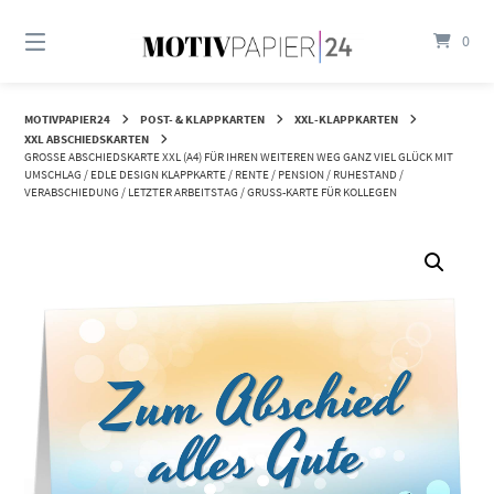
Springen
Sie
0
zum
Inhalt
MOTIVPAPIER24
POST- & KLAPPKARTEN
XXL-KLAPPKARTEN
XXL ABSCHIEDSKARTEN
GROSSE ABSCHIEDSKARTE XXL (A4) FÜR IHREN WEITEREN WEG GANZ VIEL GLÜCK MIT U
MSCHLAG / EDLE DESIGN KLAPPKARTE / RENTE / PENSION / RUHESTAND / V
ERABSCHIEDUNG / LETZTER ARBEITSTAG / GRUSS-KARTE FÜR KOLLEGEN