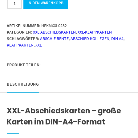
Große
IN DEN WARENKORB
Abschiedskarte
XXL
(A4)
ARTIKELNUMMER:
HEKMXXL0282
Für
KATEGORIEN:
XXL ABSCHIEDSKARTEN
,
XXL-KLAPPKARTEN
Ihren
SCHLAGWÖRTER:
ABSCHIE RENTE
,
ABSCHIED KOLLEGEN
,
DIN A4
,
weiteren
KLAPPKARTEN
,
XXL
Weg
ganz
viel
Glück
PRODUKT TEILEN:
mit
Umschlag
/
BESCHREIBUNG
Edle
Design
Klappkarte
XXL-Abschiedskarten – große
/
Rente
Karten im DIN-A4-Format
/
Pension
/