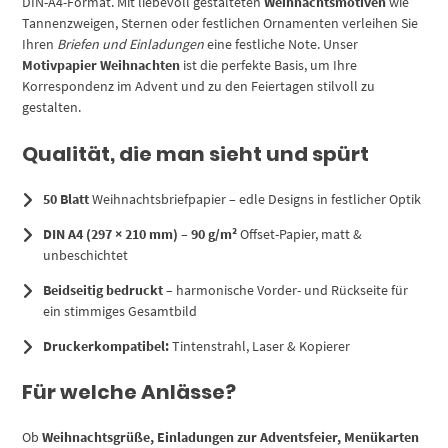
DIN-A4-Format. Mit liebevoll gestalteten
Weihnachtsmotiven
wie
Tannenzweigen, Sternen oder festlichen Ornamenten verleihen Sie
Ihren
Briefen und Einladungen
eine festliche Note. Unser
Motivpapier Weihnachten
ist die perfekte Basis, um Ihre
Korrespondenz im Advent und zu den Feiertagen stilvoll zu
gestalten.
Qualität, die man sieht und spürt
50 Blatt
Weihnachtsbriefpapier – edle Designs in festlicher Optik
DIN A4 (297 × 210 mm)
–
90 g/m²
Offset-Papier, matt &
unbeschichtet
Beidseitig bedruckt
– harmonische Vorder- und Rückseite für
ein stimmiges Gesamtbild
Druckerkompatibel:
Tintenstrahl, Laser & Kopierer
Für welche Anlässe?
Ob
Weihnachtsgrüße, Einladungen zur Adventsfeier, Menükarten