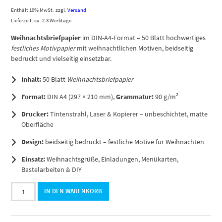
Enthält 19% MwSt.
zzgl.
Versand
Lieferzeit: ca. 2-3 Werktage
Weihnachtsbriefpapier
im DIN-A4-Format – 50 Blatt hochwertiges
festliches Motivpapier
mit weihnachtlichen Motiven, beidseitig
bedruckt und vielseitig einsetzbar.
Inhalt:
50 Blatt
Weihnachtsbriefpapier
Format:
DIN A4 (297 × 210 mm),
Grammatur:
90 g/m²
Drucker:
Tintenstrahl, Laser & Kopierer – unbeschichtet, matte
Oberfläche
Design:
beidseitig bedruckt – festliche Motive für Weihnachten
Einsatz:
Weihnachtsgrüße, Einladungen, Menükarten,
Bastelarbeiten & DIY
50
IN DEN WARENKORB
Blatt
Briefpapier
DIN