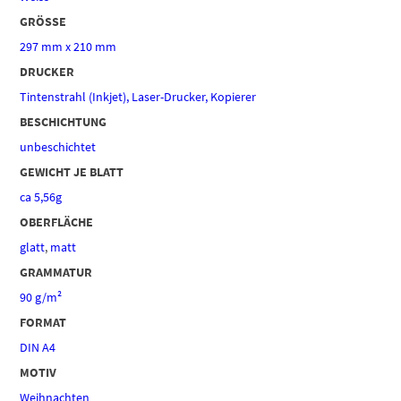
GRÖSSE
297 mm x 210 mm
DRUCKER
Tintenstrahl (Inkjet), Laser-Drucker, Kopierer
BESCHICHTUNG
unbeschichtet
GEWICHT JE BLATT
ca 5,56g
OBERFLÄCHE
glatt
,
matt
GRAMMATUR
90 g/m²
FORMAT
DIN A4
MOTIV
Weihnachten