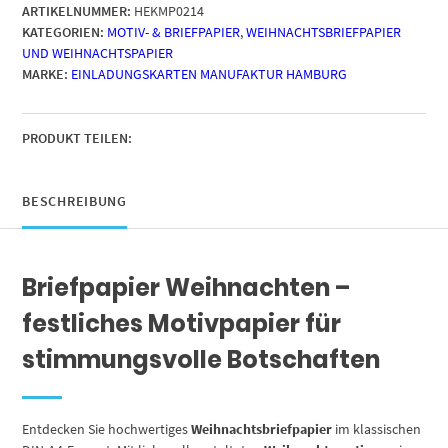
ARTIKELNUMMER:
HEKMP0214
A4,
KATEGORIEN:
MOTIV- & BRIEFPAPIER
,
WEIHNACHTSBRIEFPAPIER
Motiv
UND WEIHNACHTSPAPIER
Weihnachten
MARKE:
EINLADUNGSKARTEN MANUFAKTUR HAMBURG
Motivpapier
edles
Weihnachtspapier
beidseitig
PRODUKT TEILEN:
bedruckt
Bastelpapier
Menge
BESCHREIBUNG
Briefpapier Weihnachten –
festliches Motivpapier für
stimmungsvolle Botschaften
Entdecken Sie hochwertiges
Weihnachtsbriefpapier
im klassischen