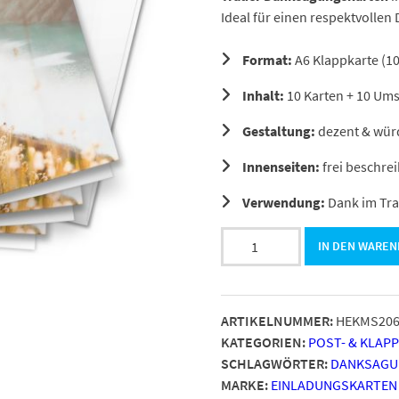
Ideal für einen respektvollen 
Format:
A6 Klappkarte (10
Inhalt:
10 Karten + 10 Um
Gestaltung:
dezent & wür
Innenseiten:
frei beschre
Verwendung:
Dank im Tra
Danksagungskarten
IN DEN WARE
Trauer
–
10
ARTIKELNUMMER:
HEKMS20
Stück
KATEGORIEN:
POST- & KLAP
mit
SCHLAGWÖRTER:
DANKSAGU
Umschlägen
MARKE:
EINLADUNGSKARTEN
–