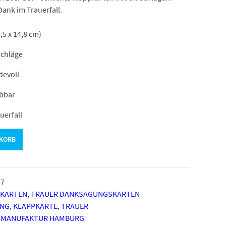
Dank im Trauerfall.
,5 x 14,8 cm)
schläge
devoll
ibbar
uerfall
NKORB
67
PKARTEN
,
TRAUER DANKSAGUNGSKARTEN
NG
,
KLAPPKARTE
,
TRAUER
 MANUFAKTUR HAMBURG