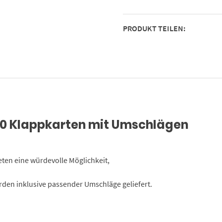
Motiv:
Bergsee
PRODUKT TEILEN:
–
Trauerkarten
Danksagung
mit
Text
–
Dankeskarten
Trauer
10 Klappkarten mit Umschlägen
nach
Beerdigung
Menge
eten eine würdevolle Möglichkeit,
rden inklusive passender Umschläge geliefert.