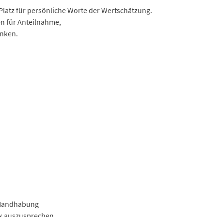
 Platz für persönliche Worte der Wertschätzung.
en für Anteilnahme,
anken.
r Handhabung
nk auszusprechen.