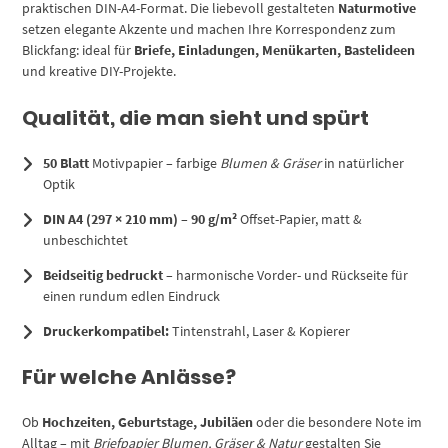
praktischen DIN-A4-Format. Die liebevoll gestalteten
Naturmotive
setzen elegante Akzente und machen Ihre Korrespondenz zum
Blickfang: ideal für
Briefe, Einladungen, Menükarten, Bastelideen
und kreative DIY-Projekte.
Qualität, die man sieht und spürt
50 Blatt
Motivpapier – farbige
Blumen & Gräser
in natürlicher
Optik
DIN A4 (297 × 210 mm)
–
90 g/m²
Offset-Papier, matt &
unbeschichtet
Beidseitig bedruckt
– harmonische Vorder- und Rückseite für
einen rundum edlen Eindruck
Druckerkompatibel:
Tintenstrahl, Laser & Kopierer
Für welche Anlässe?
Ob
Hochzeiten, Geburtstage, Jubiläen
oder die besondere Note im
Alltag – mit
Briefpapier Blumen, Gräser & Natur
gestalten Sie