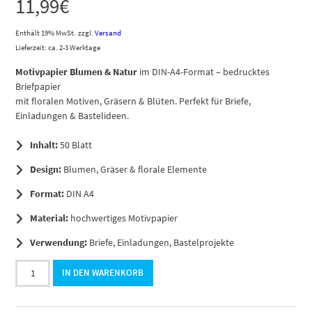
11,99
€
Enthält 19% MwSt.
zzgl.
Versand
Lieferzeit: ca. 2-3 Werktage
Motivpapier Blumen & Natur
im DIN-A4-Format – bedrucktes
Briefpapier
mit floralen Motiven, Gräsern & Blüten. Perfekt für Briefe,
Einladungen & Bastelideen.
Inhalt:
50 Blatt
Design:
Blumen, Gräser & florale Elemente
Format:
DIN A4
Material:
hochwertiges Motivpapier
Verwendung:
Briefe, Einladungen, Bastelprojekte
50
IN DEN WARENKORB
Blatt
Briefpapier
DIN