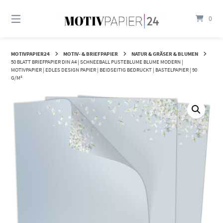
Springen
Sie
0
zum
Inhalt
MOTIVPAPIER24
MOTIV- & BRIEFPAPIER
NATUR & GRÄSER & BLUMEN
50 BLATT BRIEFPAPIER DIN A4 | SCHNEEBALL PUSTEBLUME BLUME MODERN |
MOTIVPAPIER | EDLES DESIGN PAPIER | BEIDSEITIG BEDRUCKT | BASTELPAPIER | 90
G/M²