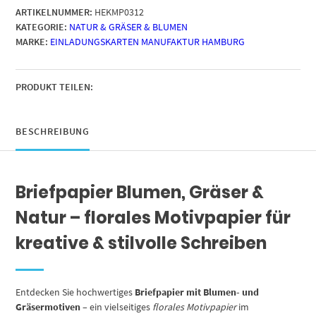
ARTIKELNUMMER:
HEKMP0312
A4
KATEGORIE:
NATUR & GRÄSER & BLUMEN
|
MARKE:
EINLADUNGSKARTEN MANUFAKTUR HAMBURG
Schneeball
Pusteblume
Blume
modern
PRODUKT TEILEN:
|
Motivpapier
|
BESCHREIBUNG
edles
Design
Papier
Briefpapier Blumen, Gräser &
|
beidseitig
Natur – florales Motivpapier für
bedruckt
|
kreative & stilvolle Schreiben
Bastelpapier
|
90
Entdecken Sie hochwertiges
Briefpapier mit Blumen- und
g/m²
Gräsermotiven
– ein vielseitiges
florales Motivpapier
im
Menge