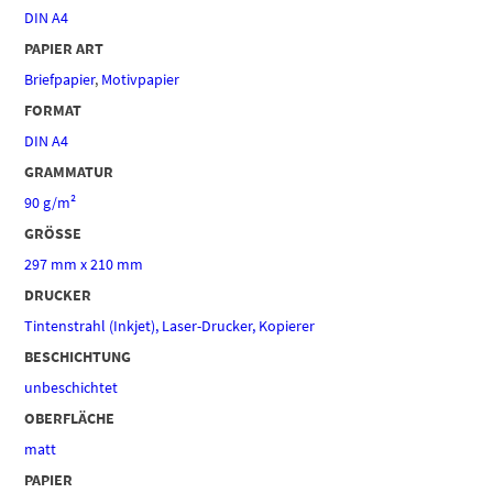
DIN A4
PAPIER ART
Briefpapier
,
Motivpapier
FORMAT
DIN A4
GRAMMATUR
90 g/m²
GRÖSSE
297 mm x 210 mm
DRUCKER
Tintenstrahl (Inkjet), Laser-Drucker, Kopierer
BESCHICHTUNG
unbeschichtet
OBERFLÄCHE
matt
PAPIER