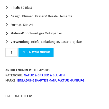
Inhalt:
50 Blatt
Design:
Blumen, Gräser & florale Elemente
Format:
DIN A4
Material:
hochwertiges Motivpapier
Verwendung:
Briefe, Einladungen, Bastelprojekte
50
IN DEN WARENKORB
Blatt
Briefpapier
DIN
ARTIKELNUMMER:
HEKMP0303
A4
KATEGORIE:
NATUR & GRÄSER & BLUMEN
|
MARKE:
EINLADUNGSKARTEN MANUFAKTUR HAMBURG
Edles
Blumen
Vintage
Papier
PRODUKT TEILEN:
Grau
Blau