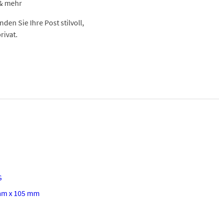
 & mehr
den Sie Ihre Post stilvoll,
rivat.
G
mm x 105 mm