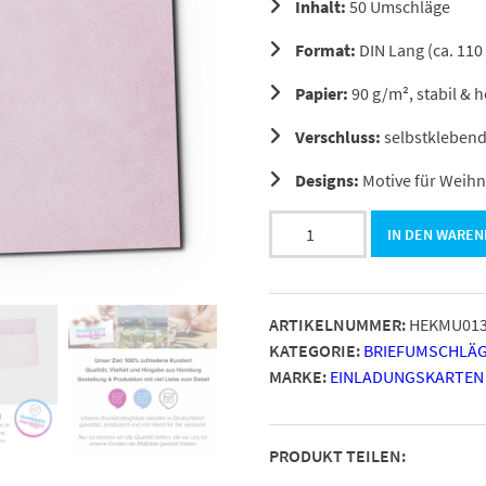
Inhalt:
50 Umschläge
Format:
DIN Lang (ca. 110
Papier:
90 g/m², stabil & 
Verschluss:
selbstklebend
Designs:
Motive für Weihn
Briefumschläge
IN DEN WARE
DIN
LANG,
Motiv
ARTIKELNUMMER:
HEKMU01
Vintage
KATEGORIE:
BRIEFUMSCHLÄG
Rosa,
MARKE:
EINLADUNGSKARTEN
selbstklebend
ohne
Fenster
PRODUKT TEILEN:
Menge