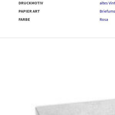
DRUCKMOTIV
altes Vin
PAPIER ART
Briefums
FARBE
Rosa