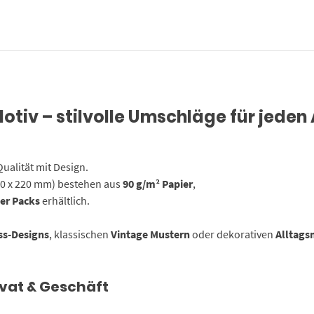
tiv – stilvolle Umschläge für jeden
ualität mit Design.
10 x 220 mm) bestehen aus
90 g/m² Papier
,
er Packs
erhältlich.
ss-Designs
, klassischen
Vintage Mustern
oder dekorativen
Alltags
ivat & Geschäft