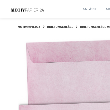
Springen
Sie
ANLÄSSE
MO
zum
Inhalt
MOTIVPAPIER24
BRIEFUMSCHLÄGE
BRIEFUMSCHLÄGE MI