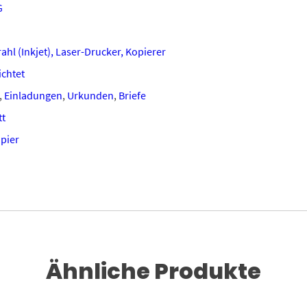
G
ahl (Inkjet), Laser-Drucker, Kopierer
chtet
,
Einladungen
,
Urkunden
,
Briefe
tt
apier
Ähnliche Produkte