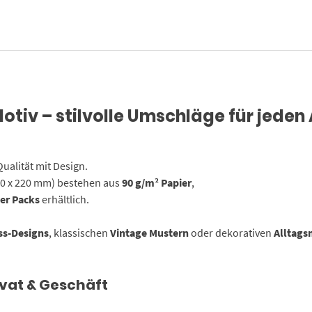
tiv – stilvolle Umschläge für jeden
ualität mit Design.
10 x 220 mm) bestehen aus
90 g/m² Papier
,
er Packs
erhältlich.
ss-Designs
, klassischen
Vintage Mustern
oder dekorativen
Alltags
ivat & Geschäft