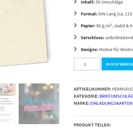
Inhalt:
50 Umschläge
Format:
DIN Lang (ca. 110
Papier:
90 g/m², stabil & 
Verschluss:
selbstklebend
Designs:
Motive für Weihn
Briefumschläge
IN DEN WARE
DIN
Lang,
Marmor
ARTIKELNUMMER:
HEKMU010
beige,
KATEGORIE:
BRIEFUMSCHLÄG
selbstklebend
MARKE:
EINLADUNGSKARTEN
ohne
Fenster
Menge
PRODUKT TEILEN: