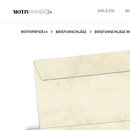
Springen
Sie
ANLÄSSE
MO
zum
Inhalt
MOTIVPAPIER24
BRIEFUMSCHLÄGE
BRIEFUMSCHLÄGE MI