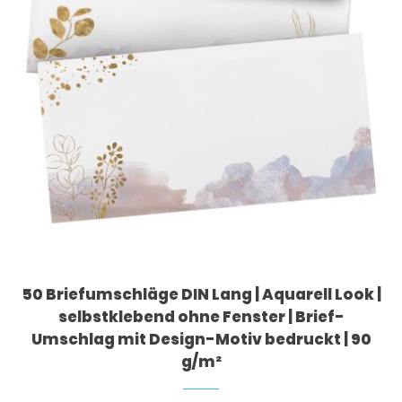
50 Briefumschläge DIN Lang | Aquarell Look |
selbstklebend ohne Fenster | Brief-
Umschlag mit Design-Motiv bedruckt | 90
g/m²