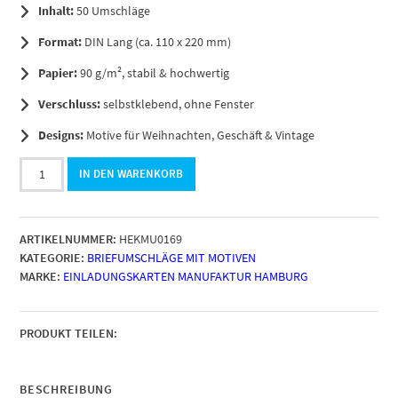
Inhalt:
50 Umschläge
Format:
DIN Lang (ca. 110 x 220 mm)
Papier:
90 g/m², stabil & hochwertig
Verschluss:
selbstklebend, ohne Fenster
Designs:
Motive für Weihnachten, Geschäft & Vintage
Briefumschläge
IN DEN WARENKORB
DIN
LANG,
Motiv
ARTIKELNUMMER:
HEKMU0169
Weihnachten
KATEGORIE:
BRIEFUMSCHLÄGE MIT MOTIVEN
Schneeflocken,
MARKE:
EINLADUNGSKARTEN MANUFAKTUR HAMBURG
selbstklebend
ohne
Fenster
Menge
PRODUKT TEILEN:
BESCHREIBUNG