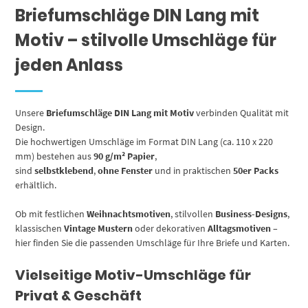
Briefumschläge DIN Lang mit
Motiv
bedruckt
Motiv – stilvolle Umschläge für
|
90
jeden Anlass
g/m²
Menge
Unsere
Briefumschläge DIN Lang mit Motiv
verbinden Qualität mit
Design.
Die hochwertigen Umschläge im Format DIN Lang (ca. 110 x 220
mm) bestehen aus
90 g/m² Papier
,
sind
selbstklebend
,
ohne Fenster
und in praktischen
50er Packs
erhältlich.
Ob mit festlichen
Weihnachtsmotiven
, stilvollen
Business-Designs
,
klassischen
Vintage Mustern
oder dekorativen
Alltagsmotiven
–
hier finden Sie die passenden Umschläge für Ihre Briefe und Karten.
Vielseitige Motiv-Umschläge für
Privat & Geschäft