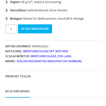
Papier:
90 g/m², stabil & hochwertig
Verschluss:
selbstklebend, ohne Fenster
Designs:
Motive für Weihnachten, Geschäft & Vintage
50
IN DEN WARENKORB
Briefumschläge
DIN
Lang
ARTIKELNUMMER:
HEKMU0221
|
KATEGORIE:
BRIEFUMSCHLÄGE MIT MOTIVEN
Schneeball
SCHLAGWÖRTER:
BRIEFUMSCHLÄGE
,
DIN LANG
Blume
MARKE:
EINLADUNGSKARTEN MANUFAKTUR HAMBURG
Modern
|
selbstklebend
ohne
PRODUKT TEILEN:
Fenster
|
Brief-
BESCHREIBUNG
Umschlag
mit
Design-