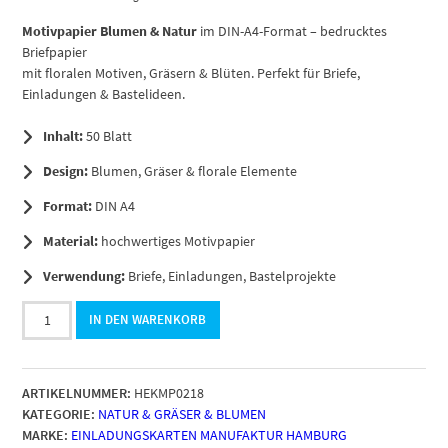
Motivpapier Blumen & Natur
im DIN-A4-Format – bedrucktes
Briefpapier
mit floralen Motiven, Gräsern & Blüten. Perfekt für Briefe,
Einladungen & Bastelideen.
Inhalt:
50 Blatt
Design:
Blumen, Gräser & florale Elemente
Format:
DIN A4
Material:
hochwertiges Motivpapier
Verwendung:
Briefe, Einladungen, Bastelprojekte
50
IN DEN WARENKORB
Blatt
Briefpapier
DIN
ARTIKELNUMMER:
HEKMP0218
A4,
KATEGORIE:
NATUR & GRÄSER & BLUMEN
Motiv
MARKE:
EINLADUNGSKARTEN MANUFAKTUR HAMBURG
Eucalyptus