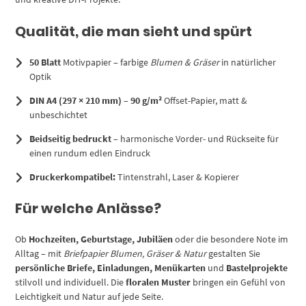
Qualität, die man sieht und spürt
50 Blatt
Motivpapier – farbige
Blumen & Gräser
in natürlicher
Optik
DIN A4 (297 × 210 mm)
–
90 g/m²
Offset-Papier, matt &
unbeschichtet
Beidseitig bedruckt
– harmonische Vorder- und Rückseite für
einen rundum edlen Eindruck
Druckerkompatibel:
Tintenstrahl, Laser & Kopierer
Für welche Anlässe?
Ob
Hochzeiten, Geburtstage, Jubiläen
oder die besondere Note im
Alltag – mit
Briefpapier Blumen, Gräser & Natur
gestalten Sie
persönliche Briefe, Einladungen, Menükarten
und
Bastelprojekte
stilvoll und individuell. Die
floralen Muster
bringen ein Gefühl von
Leichtigkeit und Natur auf jede Seite.