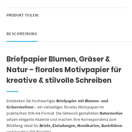
rosa
mit
Gold-
PRODUKT TEILEN:
Look,
Motivpapier
beidseitig
BESCHREIBUNG
bedruckt
Menge
Briefpapier Blumen, Gräser &
Natur – florales Motivpapier für
kreative & stilvolle Schreiben
Entdecken Sie hochwertiges
Briefpapier mit Blumen- und
Gräsermotiven
– ein vielseitiges
florales Motivpapier
im
praktischen DIN-A4-Format. Die liebevoll gestalteten
Naturmotive
setzen elegante Akzente und machen Ihre Korrespondenz zum
Blickfang: ideal für
Briefe, Einladungen, Menükarten, Bastelideen
und kreative DIY-Projekte.