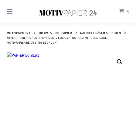
Springen
Sie
0
zum
Inhalt
MOTIVPAPIER24
MOTIV- & BRIEFPAPIER
NATUR & GRÄSER & BLUMEN
50 BLATT BRIEFPAPIER DIN A4, MOTIV EUCALYPTUS ROSA MIT GOLD-LOOK,
MOTIVPAPIER BEIDSEITIG BEDRUCKT