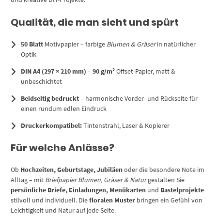
Qualität, die man sieht und spürt
50 Blatt
Motivpapier – farbige
Blumen & Gräser
in natürlicher
Optik
DIN A4 (297 × 210 mm)
–
90 g/m²
Offset-Papier, matt &
unbeschichtet
Beidseitig bedruckt
– harmonische Vorder- und Rückseite für
einen rundum edlen Eindruck
Druckerkompatibel:
Tintenstrahl, Laser & Kopierer
Für welche Anlässe?
Ob
Hochzeiten, Geburtstage, Jubiläen
oder die besondere Note im
Alltag – mit
Briefpapier Blumen, Gräser & Natur
gestalten Sie
persönliche Briefe, Einladungen, Menükarten
und
Bastelprojekte
stilvoll und individuell. Die
floralen Muster
bringen ein Gefühl von
Leichtigkeit und Natur auf jede Seite.