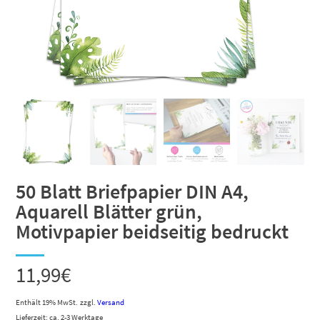
50 Blatt Briefpapier DIN A4,
Aquarell Blätter grün,
Motivpapier beidseitig bedruckt
11,99
€
Enthält 19% MwSt.
zzgl.
Versand
Lieferzeit: ca. 2-3 Werktage