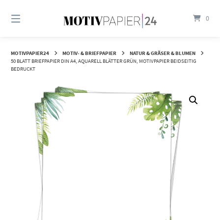
Springen
Sie
0
zum
Inhalt
MOTIVPAPIER24
MOTIV- & BRIEFPAPIER
NATUR & GRÄSER & BLUMEN
50 BLATT BRIEFPAPIER DIN A4, AQUARELL BLÄTTER GRÜN, MOTIVPAPIER BEIDSEITIG
BEDRUCKT