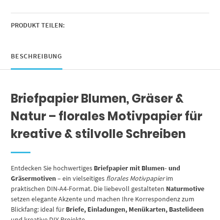
grün,
Motivpapier
beidseitig
PRODUKT TEILEN:
bedruckt
Menge
BESCHREIBUNG
Briefpapier Blumen, Gräser &
Natur – florales Motivpapier für
kreative & stilvolle Schreiben
Entdecken Sie hochwertiges
Briefpapier mit Blumen- und
Gräsermotiven
– ein vielseitiges
florales Motivpapier
im
praktischen DIN-A4-Format. Die liebevoll gestalteten
Naturmotive
setzen elegante Akzente und machen Ihre Korrespondenz zum
Blickfang: ideal für
Briefe, Einladungen, Menükarten, Bastelideen
und kreative DIY-Projekte.