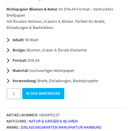
Motivpapier Blumen & Natur
im DIN-A4-Format – bedrucktes
Briefpapier
mit floralen Motiven, Gräsern & Blüten. Perfekt für Briefe,
Einladungen & Bastelideen.
Inhalt:
50 Blatt
Design:
Blumen, Gräser & florale Elemente
Format:
DIN A4
Material:
hochwertiges Motivpapier
Verwendung:
Briefe, Einladungen, Bastelprojekte
50
IN DEN WARENKORB
Blatt
Briefpapier
DIN
ARTIKELNUMMER:
HEKMP0137
A4,
KATEGORIE:
NATUR & GRÄSER & BLUMEN
Aquarell
MARKE:
EINLADUNGSKARTEN MANUFAKTUR HAMBURG
Blätter