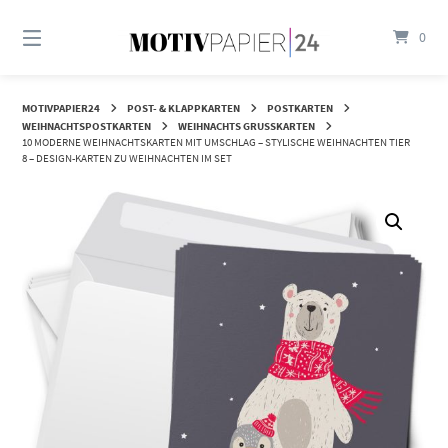
Springen
Sie
0
zum
Inhalt
MOTIVPAPIER24
POST- & KLAPPKARTEN
POSTKARTEN
WEIHNACHTSPOSTKARTEN
WEIHNACHTS GRUSSKARTEN
10 MODERNE WEIHNACHTSKARTEN MIT UMSCHLAG – STYLISCHE WEIHNACHTEN TIER
8 – DESIGN-KARTEN ZU WEIHNACHTEN IM SET