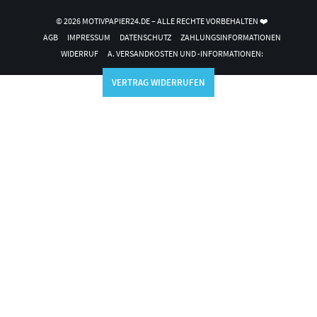
© 2026 MOTIVPAPIER24.DE – ALLE RECHTE VORBEHALTEN ❤️
AGB
IMPRESSUM
DATENSCHUTZ
ZAHLUNGSINFORMATIONEN
WIDERRUF
A. VERSANDKOSTEN UND -INFORMATIONEN:
VERTRAG WIDERRUFEN