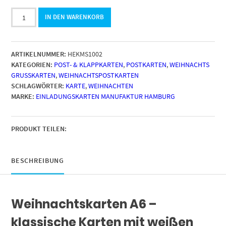
10
IN DEN WARENKORB
moderne
Weihnachtskarten
mit
ARTIKELNUMMER:
HEKMS1002
Umschlag
KATEGORIEN:
POST- & KLAPPKARTEN
,
POSTKARTEN
,
WEIHNACHTS
-
GRUSSKARTEN
,
WEIHNACHTSPOSTKARTEN
Stylische
SCHLAGWÖRTER:
KARTE
,
WEIHNACHTEN
Weihnachten
MARKE:
EINLADUNGSKARTEN MANUFAKTUR HAMBURG
Tier
8
-
Design-
PRODUKT TEILEN:
Karten
zu
Weihnachten
BESCHREIBUNG
im
Set
Menge
Weihnachtskarten A6 –
klassische Karten mit weißen