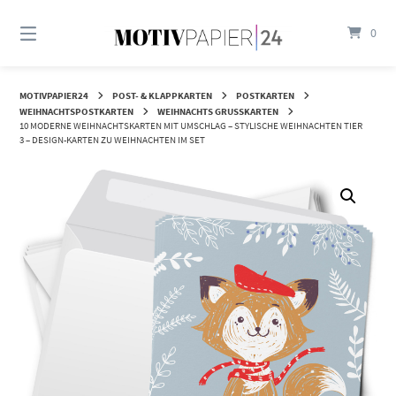
Springen
Sie
0
zum
Inhalt
MOTIVPAPIER24
POST- & KLAPPKARTEN
POSTKARTEN
WEIHNACHTSPOSTKARTEN
WEIHNACHTS GRUSSKARTEN
10 MODERNE WEIHNACHTSKARTEN MIT UMSCHLAG – STYLISCHE WEIHNACHTEN TIER
3 – DESIGN-KARTEN ZU WEIHNACHTEN IM SET