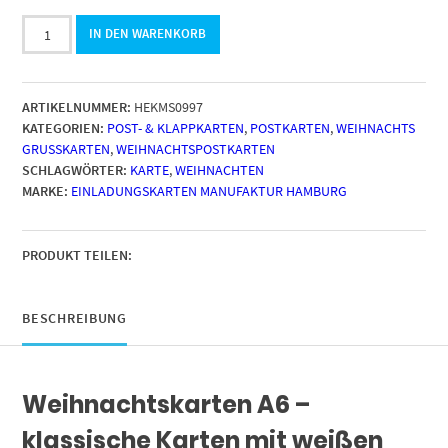
10
IN DEN WARENKORB
moderne
Weihnachtskarten
mit
ARTIKELNUMMER:
HEKMS0997
Umschlag
KATEGORIEN:
POST- & KLAPPKARTEN
,
POSTKARTEN
,
WEIHNACHTS
-
GRUSSKARTEN
,
WEIHNACHTSPOSTKARTEN
Stylische
SCHLAGWÖRTER:
KARTE
,
WEIHNACHTEN
Weihnachten
MARKE:
EINLADUNGSKARTEN MANUFAKTUR HAMBURG
Tier
3
-
Design-
PRODUKT TEILEN:
Karten
zu
Weihnachten
BESCHREIBUNG
im
Set
Menge
Weihnachtskarten A6 –
klassische Karten mit weißen