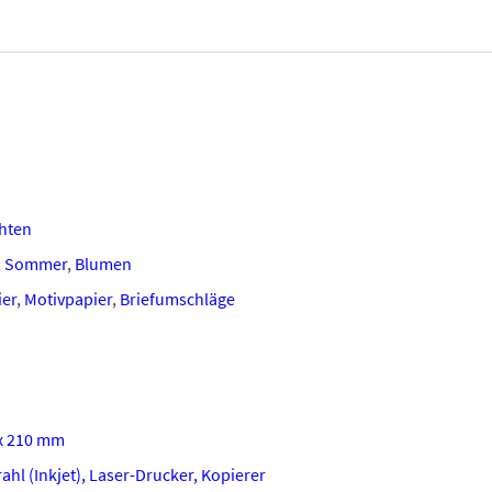
hten
,
Sommer
,
Blumen
ier
,
Motivpapier
,
Briefumschläge
x 210 mm
ahl (Inkjet), Laser-Drucker, Kopierer