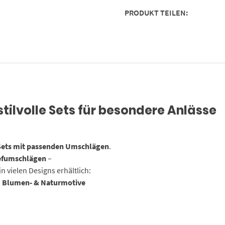
|
PRODUKT TEILEN:
Papier
und
Umschlag
mit
Design-
Motiv
bedruckt
|
tilvolle Sets für besondere Anlässe
90
g/m²
Menge
-Sets mit passenden Umschlägen
.
iefumschlägen
–
in vielen Designs erhältlich:
d
Blumen- & Naturmotive