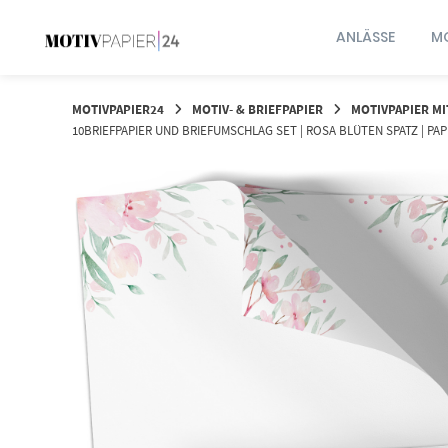
Springen
Sie
ANLÄSSE
MO
zum
Inhalt
MOTIVPAPIER24
MOTIV- & BRIEFPAPIER
MOTIVPAPIER M
10BRIEFPAPIER UND BRIEFUMSCHLAG SET | ROSA BLÜTEN SPATZ | PA