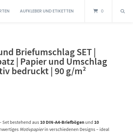
RTEN
AUFKLEBER UND ETIKETTEN
0
und Briefumschlag SET |
patz | Papier und Umschlag
iv bedruckt | 90 g/m²
– Set bestehend aus
10 DIN-A4-Briefbögen
und
10
chwertiges
Motivpapier
in verschiedenen Designs – ideal