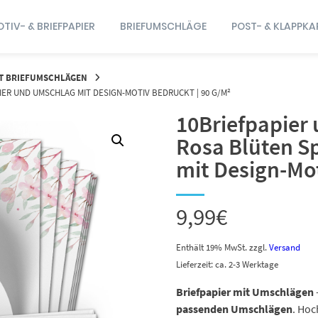
TIV- & BRIEFPAPIER
BRIEFUMSCHLÄGE
POST- & KLAPPKA
IT BRIEFUMSCHLÄGEN
PIER UND UMSCHLAG MIT DESIGN-MOTIV BEDRUCKT | 90 G/M²
10Briefpapier 
Rosa Blüten S
mit Design-Mot
9,99
€
Enthält 19% MwSt.
zzgl.
Versand
Lieferzeit: ca. 2-3 Werktage
Briefpapier mit Umschlägen
passenden Umschlägen
. Ho