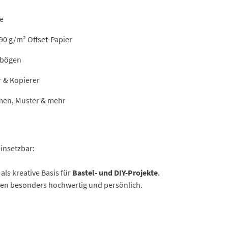
e
90 g/m² Offset-Papier
efbögen
r & Kopierer
men, Muster & mehr
einsetzbar:
als kreative Basis für
Bastel- und DIY-Projekte
.
en besonders hochwertig und persönlich.