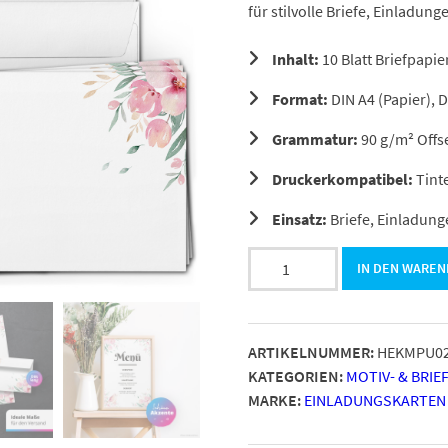
für stilvolle Briefe, Einladu
Inhalt:
10 Blatt Briefpapi
Format:
DIN A4 (Papier), 
Grammatur:
90 g/m² Offse
Druckerkompatibel:
Tinte
Einsatz:
Briefe, Einladun
10Briefpapier
IN DEN WARE
und
Briefumschlag
SET
ARTIKELNUMMER:
HEKMPU0
|
KATEGORIEN:
MOTIV- & BRIE
Rosa
MARKE:
EINLADUNGSKARTEN
Blüten
Spatz