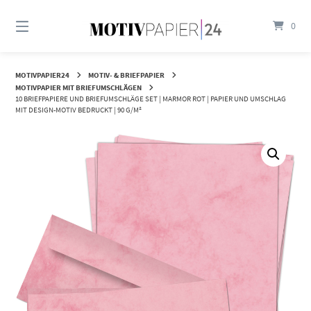
Springen
Sie
0
zum
Inhalt
MOTIVPAPIER24
MOTIV- & BRIEFPAPIER
MOTIVPAPIER MIT BRIEFUMSCHLÄGEN
10 BRIEFPAPIERE UND BRIEFUMSCHLÄGE SET | MARMOR ROT | PAPIER UND UMSCHLAG
MIT DESIGN-MOTIV BEDRUCKT | 90 G/M²