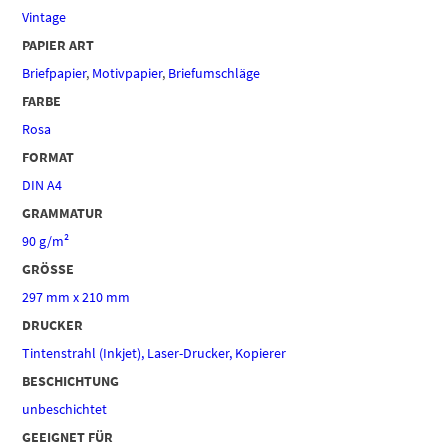
Vintage
PAPIER ART
Briefpapier
,
Motivpapier
,
Briefumschläge
FARBE
Rosa
FORMAT
DIN A4
GRAMMATUR
90 g/m²
GRÖSSE
297 mm x 210 mm
DRUCKER
Tintenstrahl (Inkjet), Laser-Drucker, Kopierer
BESCHICHTUNG
unbeschichtet
GEEIGNET FÜR