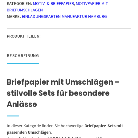
KATEGORIEN:
MOTIV- & BRIEFPAPIER
,
MOTIVPAPIER MIT
|
BRIEFUMSCHLÄGEN
Marmor
MARKE:
EINLADUNGSKARTEN MANUFAKTUR HAMBURG
rot
|
Papier
und
PRODUKT TEILEN:
Umschlag
mit
Design-
BESCHREIBUNG
Motiv
bedruckt
|
Briefpapier mit Umschlägen –
90
g/m²
stilvolle Sets für besondere
Menge
Anlässe
In dieser Kategorie finden Sie hochwertige
Briefpapier-Sets mit
passenden Umschlägen
.