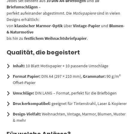
Jedes Set besteht aus
10 DIN-A4-Briefbögen
und
10
Briefumschlägen
–
perfekt aufeinander abgestimmt. Die
Motivpapiere
sind in vielen
Designs erhältlich:
von
klassischer Marmor-Optik
über
Vintage-Papier
und
Blumen-
& Naturmotive
bis hin zu
festlichem Weihnachtsbriefpapier
.
Qualität, die begeistert
Inhalt:
10 Blatt Motivpapier + 10 passende Umschläge
Format Papier:
DIN A4 (297 × 210 mm),
Grammatur:
90 g/m²
Offset-Papier
Umschläge:
DIN LANG – Format, perfekt für die Briefbögen
Druckerkompatibel:
geeignet für Tintenstrahl, Laser & Kopierer
Design-Vielfalt:
Weihnachten, Vintage, Marmor, Blumen, Muster
& mehr
Für welche Anlässe?