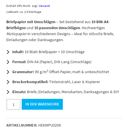
Enthält 19% MwSt.
zzgl.
Versand
Lieferzeit: ca. 2-3 Werktage
Briefpapier mit Umschlägen
– Set bestehend aus
10 DIN-A4-
Briefbögen
und
10 passenden Umschlägen
. Hochwertiges
Motivpapier
in verschiedenen Designs – ideal für stilvolle Briefe,
Einladungen oder Danksagungen.
Inhalt:
10 Blatt Briefpapier + 10 Umschläge
Format:
DIN A4 (Papier), DIN Lang (Umschläge)
Grammatur:
90 g/m² Offset-Papier, matt & unbeschichtet
Druckerkompatibel:
Tintenstrahl, Laser & Kopierer
Einsatz:
Briefe, Einladungen, Menükarten, Danksagungen & DIY
10
IN DEN WARENKORB
Briefpapiere
und
Briefumschläge
ARTIKELNUMMER:
HEKMPU0209
SET