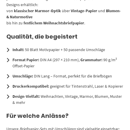
Designs erhältlich:
von
klassischer Marmor-Optik
über
Vintage-Papier
und
Blumen-
& Naturmotive
bis hin zu
festlichem Weihnachtsbriefpapier
.
Qualität, die begeistert
Inhalt:
50 Blatt Motivpapier + 50 passende Umschläge
Format Papier:
DIN A4 (297 × 210 mm),
Grammatur:
90 g/m²
Offset-Papier
Umschläge:
DIN Lang – Format, perfekt für die Briefbögen
Druckerkompatibel:
geeignet für Tintenstrahl, Laser & Kopierer
Design-Vielfalt:
Weihnachten, Vintage, Marmor, Blumen, Muster
& mehr
Für welche Anlässe?
Unsere
Briefpapier-Sets mit Umschlägen
sind vielseitig einsetzbar: