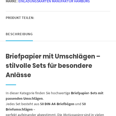
MARKE:
EINLADUNGSKARTEN MANUFAKTUR HAMBURG
Briefumschläge,
Motiv
Vintage
Rosa
PRODUKT TEILEN:
Menge
BESCHREIBUNG
Briefpapier mit Umschlägen –
stilvolle Sets für besondere
Anlässe
In dieser Kategorie finden Sie hochwertige
Briefpapier-Sets mit
passenden Umschlägen
.
Jedes Set besteht aus
50 DIN-A4-Briefbögen
und
50
Briefumschlägen
–
perfekt aufeinander abgestimmt. Die
Motivpapiere
sind in vielen