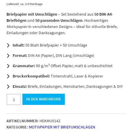
Lieferzeit: ca. 2-3 Werktage
Briefpapier mit Umschlägen
– Set bestehend aus
50 DIN-A4-
Briefbögen
und
50 passenden Umschlägen
. Hochwertiges
Motivpapier
in verschiedenen Designs – ideal für stilvolle Briefe,
Einladungen oder Danksagungen.
Inhalt:
50 Blatt Briefpapier + 50 Umschläge
Format:
DIN A4 (Papier), DIN Lang (Umschläge)
Grammatur:
90 g/m² Offset-Papier, matt & unbeschichtet
Druckerkompatibel:
Tintenstrahl, Laser & Kopierer
Einsatz:
Briefe, Einladungen, Menükarten, Danksagungen & DIY
50
IN DEN WARENKORB
Blatt
Briefpapier
SET,
ARTIKELNUMMER:
HEKMU0142
Briefpapier
KATEGORIE:
MOTIVPAPIER MIT BRIEFUMSCHLÄGEN
und